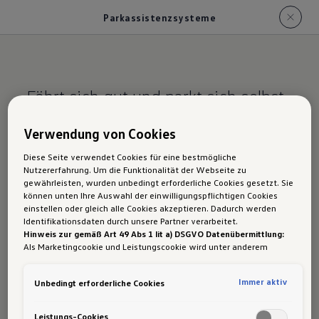
Parkassistenzsysteme
Fährt sich gut und parkt sich selbst.
Parkassistenzsystem
Verwendung von Cookies
e im Tiguan
Diese Seite verwendet Cookies für eine bestmögliche
Nutzererfahrung. Um die Funktionalität der Webseite zu
gewährleisten, wurden unbedingt erforderliche Cookies gesetzt. Sie
können unten Ihre Auswahl der einwilligungspflichtigen Cookies
einstellen oder gleich alle Cookies akzeptieren. Dadurch werden
Folgende
Parkassistenten
sind für die
Identifikationsdaten durch unsere Partner verarbeitet.
Modellvarianten des Tiguan verfügbar:
Hinweis zur gemäß Art 49 Abs 1 lit a) DSGVO Datenübermittlung:
Als Marketingcookie und Leistungscookie wird unter anderem
Google Analytics verwendet. Es kann nicht ausgeschlossen werden,
Park Assist Plus
dass
Google Irland
als unser Vertragspartner personenbezogene
Immer aktiv
Unbedingt erforderliche Cookies
Daten in die USA (insbesondere dort an die Google LLC) weitergibt.
Park Assist Pro
In den USA besteht kein der Europäischen Union der Sache nach
gleichwertiges Datenschutzniveau und es fehlt an einem
Leistungs-Cookies