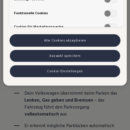
Angemessenheitsbeschluss der Europäischen Kommission. Hieraus
der passende Parkplatz gefunden ist, startest du
können sich für Sie Risiken ergeben, weil Sie Ihre Rechte als
Betroffener in den USA nicht wirksam durchsetzen können, in den
den Parkvorgang über das Parkmenü im
Funktionelle Cookies
USA keine Datenschutzgrundsätze bestehen, und weil nicht
Infotainment. Den Parkvorgang übernimmt dein
ausgeschlossen werden kann, dass aufgrund aktueller Gesetze US-
Cookies für Marketingzwecke
Sicherheitsbehörden einen Zugriff auf Daten erlangen können,
Volkswagen selbst, während du die Umgebung
wobei Eingriffe in Ihre persönlichen Rechte und Freiheiten nicht auf
überwachst.
Selbst von dir begonnene
1
das absolut Notwendige beschränkt sind.
Sollten Sie das Setzen
Alle Cookies akzeptieren
von Cookies für Marketingzwecke oder Leistungscookies auch für
Parkmanöver können an den Park Assist Plus
US-Dienstleister erlauben, dann stimmen Sie damit auch gemäß Art
übergeben werden.
49 Abs 1 lit a) DSGVO der Übermittlung der in den entsprechenden
Auswahl speichern
Cookies enthaltenen personenbezogenen Daten zu. Details zu den
Cookies, die für Zwecke von Google Analytics gesetzt werden,
finden Sie in den Cookie-Einstellungen am Ende der Webseite.
Der Volkswagen "
Park Assist Plus"
Cookie-Einstellungen
Es steht Ihnen frei, Ihre Einwilligung jederzeit zu geben, zu
zusammengefasst:
verweigern oder zurückzuziehen.
Verantwortlich für diese Website und die Cookies ist die Porsche
Austria GmbH und Co. OG. Nähere Informationen über Cookies
Dein Volkswagen übernimmt beim Parken das 
finden Sie in der Cookie-Richtlinie oder in den Cookie-Einstellungen.
Lenken, Gas geben und Bremsen
 – das 
Sie finden die Cookie-Einstellungen am Ende der Webseite.
Fahrzeug führt den Parkvorgang 
Hinweis zu Cookies für Marketingzwecke:
Cookies werden
verwendet um personalisierte Werbung auszuspielen. Sofern Sie
vollautomatisch
 aus.
über einen von uns personalisierten Link auf unsere Website
gelangen, können Ihre erzeugten Daten, sofern Sie dem explizit
Er erkennt mögliche Parklücken automatisch 
zugestimmt („Cookies mit Marketingzwecke“) haben, von Ihrem