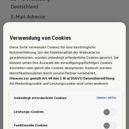
Deutschland
E-Mail-Adresse:
kundenbetreuung@volkswagen.de
Verwendung von Cookies
Produktsicherheits
Diese Seite verwendet Cookies für eine bestmögliche
informationen
Nutzererfahrung. Um die Funktionalität der Webseite zu
gewährleisten, wurden unbedingt erforderliche Cookies gesetzt. Sie
können unten Ihre Auswahl der einwilligungspflichtigen Cookies
einstellen oder gleich alle Cookies akzeptieren. Dadurch werden
Allgemeine Sicherheitshinweise zu den aktuellen
Identifikationsdaten durch unsere Partner verarbeitet.
Fahrzeugen der Volkswagen AG finden Sie hier:
Hinweis zur gemäß Art 49 Abs 1 lit a) DSGVO Datenübermittlung:
Als Marketingcookie und Leistungscookie wird unter anderem
Volkswagen Produktsicherheitshinweise (PDF,
Google Analytics verwendet. Es kann nicht ausgeschlossen werden,
dass
1 MB)
Google Irland
als unser Vertragspartner personenbezogene
Immer aktiv
Unbedingt erforderliche Cookies
Daten in die USA (insbesondere dort an die Google LLC) weitergibt.
Volkswagen Nutzfahrzeuge
In den USA besteht kein der Europäischen Union der Sache nach
gleichwertiges Datenschutzniveau und es fehlt an einem
Leistungs-Cookies
Produktsicherheitshinweise (PDF, 1 MB)
Angemessenheitsbeschluss der Europäischen Kommission. Hieraus
können sich für Sie Risiken ergeben, weil Sie Ihre Rechte als
Betroffener in den USA nicht wirksam durchsetzen können, in den
Funktionelle Cookies