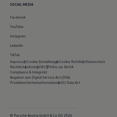
SOCIAL MEDIA
Facebook
YouTube
Instagram
LinkedIn
TikTok
Impressum
Cookie Einstellungen
Cookie Richtlinie
Datenschutz
Rechtliches
Kontakt
WLTP
Infos zur NoVA
Compliance & Integrität
Angaben zum Digital Service Act (DSA)
Produktsicherheitsinformationen
EU Data Act
© Porsche Austria GmbH & Co OG 2026