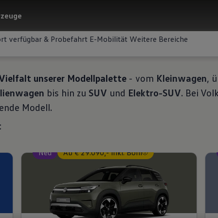
rzeuge
Volkswagen Modell
rt verfügbar & Probefahrt
E-Mobilität
Weitere Bereiche
Vielfalt unserer Modellpalette
- vom
Kleinwagen
, 
lienwagen
bis hin zu
SUV
und
Elektro-SUV
. Bei Vo
sende Modell.
t
Neu
Ab € 29.090,- inkl. Boni