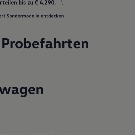
rteilen bis zu € 4.290,-
.
3
ort Sondermodelle entdecken
 Probefahrten
kswagen
iere jetzt deinen ID. Cross