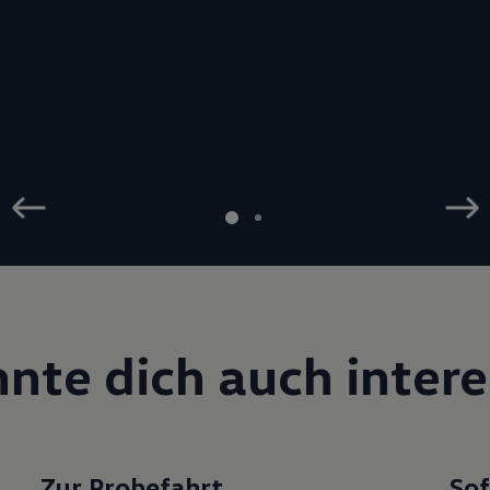
nte dich auch inter­e
Zur Probe­fahrt
So