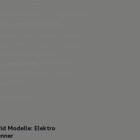
e dir jetzt mit nur wenigen Klicks
n
ID. Cross ab € 22.990,-
.
4
 einfach deine Wunschvariante,
eide dich für einen Volkswagen
r und hinterlege die
ierungsgebühr von € 250,-
 per Kreditkarte, Apple Pay
oogle Pay.
ss reservieren
id Modelle: Elektro
enner