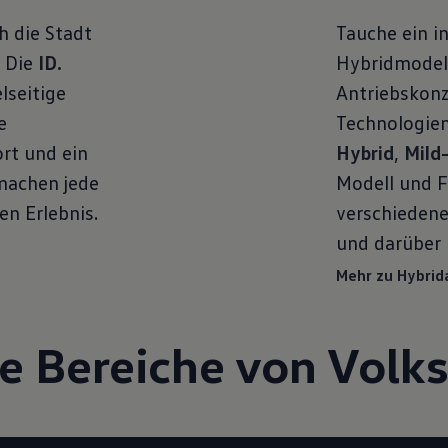
h die Stadt
Tauche ein in
: Die
ID.
Hybridmodell
elseitige
Antriebskon
e
Technologie
rt und ein
Hybrid
,
Mild
machen jede
Modell und F
n Erlebnis.
verschiedene
und darüber 
Mehr zu Hybrid
e Bereiche von Vol