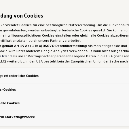
Der neue ID. Cross
dung von Cookies
Ab
€ 36.590,00
inkl. MwSt.
 verwendet Cookies für eine bestmögliche Nutzererfahrung. Um die Funktionalit
Mehr zum ID. Cross
 gewährleisten, wurden unbedingt erforderliche Cookies gesetzt. Sie können un
 einwilligungspflichtigen Cookies einstellen oder gleich alle Cookies akzeptiere
tifikationsdaten durch unsere Partner verarbeitet.
Jetzt ID. Cross konfigurieren
r gemäß Art 49 Abs 1 lit a) DSGVO Datenübermittlung:
Als Marketingcookie und
ookie wird unter anderem Google Analytics verwendet. Es kann nicht ausgeschl
ID. Cross Infomaterial herunterladen
 Irland
als unser Vertragspartner personenbezogene Daten in die USA (insbeson
LLC) weitergibt. In den USA besteht kein der Europäischen Union der Sache nach
iges Datenschutzniveau und es fehlt an einem Angemessenheitsbeschluss der E
 Hieraus können sich für Sie Risiken ergeben, weil Sie Ihre Rechte als Betroffen
t erforderliche Cookies
sam durchsetzen können, in den USA keine Datenschutzgrundsätze bestehen, und
ssen werden kann, dass aufgrund aktueller Gesetze US-Sicherheitsbehörden eine
gen können, wobei Eingriffe in Ihre persönlichen Rechte und Freiheiten nicht auf
s-Cookies
 beschränkt sind.
Sollten Sie das Setzen von Cookies für Marketingzwecke od
ookies auch für US-Dienstleister erlauben, dann stimmen Sie damit auch gemäß 
VO der Übermittlung der in den entsprechenden Cookies enthaltenen personenb
elle Cookies
etails zu den Cookies, die für Zwecke von Google Analytics gesetzt werden, fi
Aktuelle Angebote
-Einstellungen am Ende der Webseite.
 für Marketingzwecke
nen frei, Ihre Einwilligung jederzeit zu geben, zu verweigern oder zurückzuziehen.
ich für diese Website und die Cookies ist die Porsche Austria GmbH und Co. OG.
en über Cookies finden Sie in der Cookie-Richtlinie oder in den Cookie-Einstellun