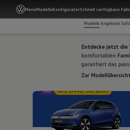
Menü
Modelle
Konfigurator
Schnell verfügbare Fah
Modelle
Angebote
Sofo
Entdecke jetzt die 
komfortablen
Fami
garantiert das pas
Zur Modellübersich
Neu
Ab € 19.990,- inkl. Boni