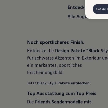
finden die
Entdecke hier unse
Hinweis zu
Cookie-
auszuspiele
Alle Angebote ent
Ihre erzeu
Ihrem zugeo
eingesehen
VW Cookie
Noch sportlicheres Finish.
Entdecke die
Design Pakete "Black Sty
für schwarze Akzenten im Exterieur un
ein markantes, sportliches
Erscheinungsbild.
Jetzt Black Style Pakete entdecken
Top Ausstattung zum Top Preis
Die
Friends Sondermodelle mit