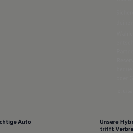
Sicher
deine
Wähle
entsch
Partne
Reserv
bequem
oder G
ID. Cro
chtige Auto
Unsere Hybr
trifft Verbr