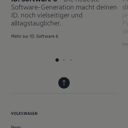
Software-Generation macht deinen
d
ID. noch vielseitiger und
je
alltagstauglicher.
F
d
Mehr zur ID. Software 6
Me
VOLKSWAGEN
News