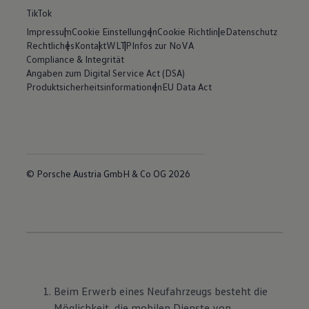
TikTok
Impressum
Cookie Einstellungen
Cookie Richtlinie
Datenschutz
Rechtliches
Kontakt
WLTP
Infos zur NoVA
Compliance & Integrität
Angaben zum Digital Service Act (DSA)
Produktsicherheitsinformationen
EU Data Act
© Porsche Austria GmbH & Co OG 2026
Beim Erwerb eines Neufahrzeugs besteht die
Möglichkeit, die mobilen Dienste von