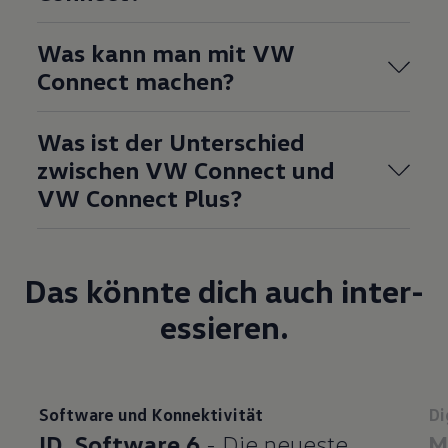
Was kann man mit VW
Connect machen?
Was ist der Unterschied
zwischen VW Connect und
VW Connect Plus?
Das könnte dich auch inter­
essieren.
Software und Konnektivität
Di
ID. Software 6
- Die neueste
M