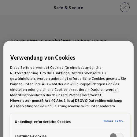
Safe & Secure
Vernetzt geschützt unterwegs.
VW Safe & Secure
Verwendung von Cookies
Diese Seite verwendet Cookies für eine bestmögliche
Nutzererfahrung. Um die Funktionalität der Webseite zu
gewährleisten, wurden unbedingt erforderliche Cookies gesetzt. Sie
Mit dem Paket „VW Safe & Secure“ nutzt du
können unten Ihre Auswahl der einwilligungspflichtigen Cookies
digitale Dienste, die dich im Alltag unterstützen
einstellen oder gleich alle Cookies akzeptieren. Dadurch werden
Identifikationsdaten durch unsere Partner verarbeitet.
und im Ernstfall gezielt helfen.
Hinweis zur gemäß Art 49 Abs 1 lit a) DSGVO Datenübermittlung:
Als Marketingcookie und Leistungscookie wird unter anderem
Ob Warnmeldungen bei Einbruchversuchen oder
Google Analytics verwendet. Es kann nicht ausgeschlossen werden,
Benachrichtigungen bei bestimmten
dass
Google Irland
als unser Vertragspartner personenbezogene
Immer aktiv
Unbedingt erforderliche Cookies
Daten in die USA (insbesondere dort an die Google LLC) weitergibt.
Fahrvorgängen: Dein Volkswagen bleibt
In den USA besteht kein der Europäischen Union der Sache nach
aufmerksam und du bleibst informiert – direkt
gleichwertiges Datenschutzniveau und es fehlt an einem
Leistungs-Cookies