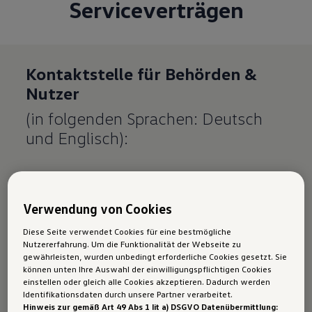
Serviceverträgen
Kontaktstelle für Behörden &
Nutzer
(in folgenden Sprachen: Deutsch
und Englisch):
E-Mail-Adresse:
info@volkswagen.at
Verwendung von Cookies
Meldung eines
Diese Seite verwendet Cookies für eine bestmögliche
rechtswidrigen Inhalts
Nutzererfahrung. Um die Funktionalität der Webseite zu
gewährleisten, wurden unbedingt erforderliche Cookies gesetzt. Sie
können unten Ihre Auswahl der einwilligungspflichtigen Cookies
einstellen oder gleich alle Cookies akzeptieren. Dadurch werden
Hier kannst du einen rechtswidrigen Inhalt
Identifikationsdaten durch unsere Partner verarbeitet.
melden.
Hinweis zur gemäß Art 49 Abs 1 lit a) DSGVO Datenübermittlung: