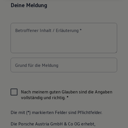
Sie finden die Cookie-Einstellungen am Ende der Webseite.
Hinweis zu Cookies für Marketingzwecke:
Cookies werden
verwendet um personalisierte Werbung auszuspielen. Sofern Sie
über einen von uns personalisierten Link auf unsere Website
gelangen, können Ihre erzeugten Daten, sofern Sie dem explizit
zugestimmt („Cookies mit Marketingzwecke“) haben, von Ihrem
zugeordneten Händler bzw. im Falle eines Porsche Betriebs, Porsche
Inter Auto GmbH & Co KG, eingesehen werden.
VW Cookie-Richtlinien