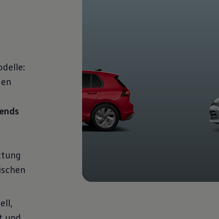
delle:
gen
iends
ttung
ischen
ll,
t und