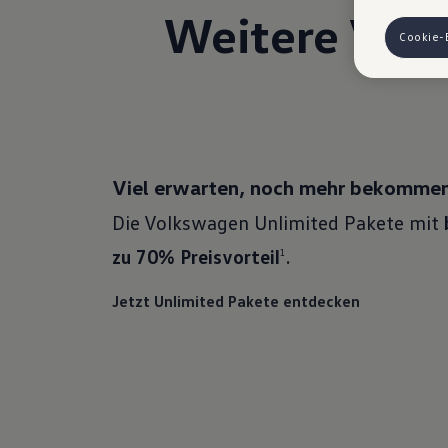
Weitere Volk
finden die
Hinweis zu
Cookie-
auszuspiele
Ihre erzeu
Ihrem zugeo
eingesehen
VW Cookie
Viel erwarten, noch mehr bekommen
Die Volkswagen Unlimited Pakete mit
zu 70% Preisvorteil
.
1
Jetzt Unlimited Pakete entdecken