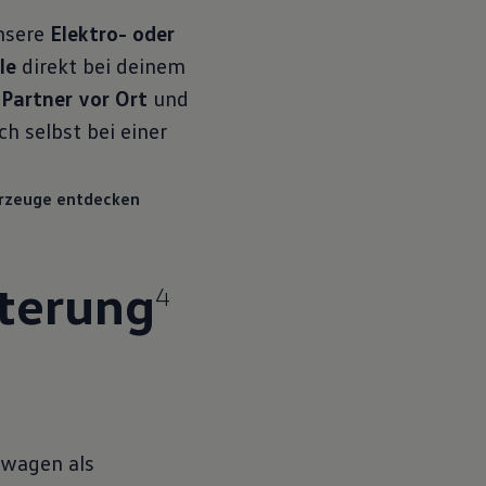
unsere
Elektro- oder
le
direkt bei deinem
Partner vor Ort
und
h selbst bei einer
hrzeuge entdecken
terung
4
swagen als