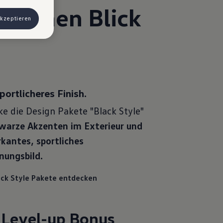
f einen Blick
 Werbung
akzeptieren
ngen, können
) haben, von
& Co KG,
portlicheres Finish.
ke die
Design Pakete "Black Style"
warze Akzenten im Exterieur und
kantes, sportliches
nungsbild.
ack Style Pakete entdecken
 Level-up Bonus