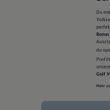
Du mö
Volksw
perfe
Bonus
Aussta
du spa
Profit
unser
Golf V
Mehr z