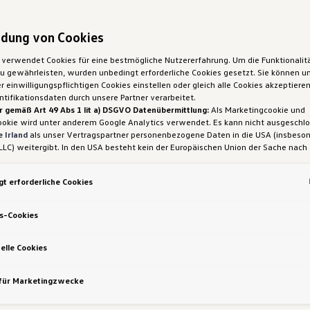
dung von Cookies
uelle Angebote je Mo
 verwendet Cookies für eine bestmögliche Nutzererfahrung. Um die Funktionalit
 gewährleisten, wurden unbedingt erforderliche Cookies gesetzt. Sie können un
 einwilligungspflichtigen Cookies einstellen oder gleich alle Cookies akzeptiere
tifikationsdaten durch unsere Partner verarbeitet.
r gemäß Art 49 Abs 1 lit a) DSGVO Datenübermittlung:
Als Marketingcookie und
ookie wird unter anderem Google Analytics verwendet. Es kann nicht ausgeschl
 Irland
als unser Vertragspartner personenbezogene Daten in die USA (insbeson
akt (6)
Cabrio (1)
SUV (6)
Kombi (3)
LLC) weitergibt. In den USA besteht kein der Europäischen Union der Sache nach
iges Datenschutzniveau und es fehlt an einem Angemessenheitsbeschluss der E
 Hieraus können sich für Sie Risiken ergeben, weil Sie Ihre Rechte als Betroffen
Angebote für den ID. Cross
t erforderliche Cookies
sam durchsetzen können, in den USA keine Datenschutzgrundsätze bestehen, und
ssen werden kann, dass aufgrund aktueller Gesetze US-Sicherheitsbehörden eine
gen können, wobei Eingriffe in Ihre persönlichen Rechte und Freiheiten nicht auf
s-Cookies
 beschränkt sind.
Sollten Sie das Setzen von Cookies für Marketingzwecke od
ookies auch für US-Dienstleister erlauben, dann stimmen Sie damit auch gemäß 
VO der Übermittlung der in den entsprechenden Cookies enthaltenen personenb
elle Cookies
etails zu den Cookies, die für Zwecke von Google Analytics gesetzt werden, fi
-Einstellungen am Ende der Webseite.
 für Marketingzwecke
nen frei, Ihre Einwilligung jederzeit zu geben, zu verweigern oder zurückzuziehen.
ich für diese Website und die Cookies ist die Porsche Austria GmbH und Co. OG.
en über Cookies finden Sie in der Cookie-Richtlinie oder in den Cookie-Einstellun