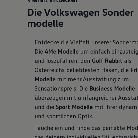
D
ie Volkswagen Sonder
modelle
Entdecke die Vielfalt unserer Sondermo
Die
4Me Modelle
um einfach einzustei
und loszufahren, den
Golf Rabbit
als
Österreichs beliebtesten Hasen, die
Fr
Modelle
mit mehr Ausstattung zum
Sensationspreis. Die
Business Modelle
überzeugen mit umfangreicher Aussta
und die
Sport Modelle
mit ihrer dynam
und sportlichen Optik.
Tauche ein und finde das perfekte Mode
das deinem individuellen Stil entsprich