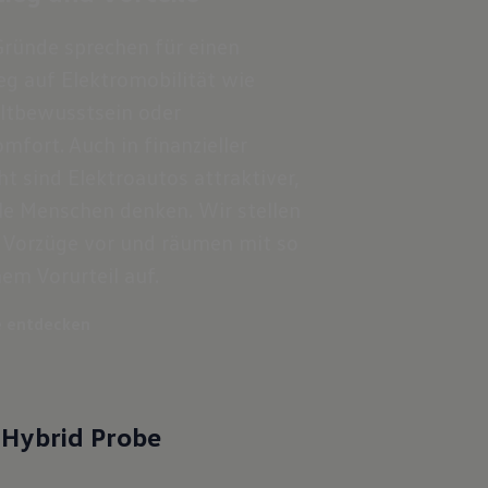
Gründe sprechen für einen
g auf Elektromobilität wie
tbewusstsein oder
mfort. Auch in finanzieller
ht sind Elektroautos attraktiver,
ele Menschen denken. Wir stellen
e Vorzüge vor und räumen mit so
m Vorurteil auf.
e entdecken
 Hybrid Probe