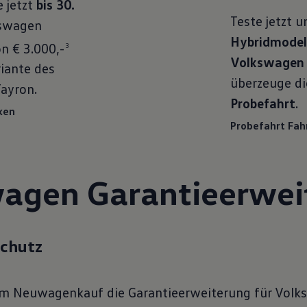
e jetzt
bis 30.
Teste jetzt 
swagen
Hybridmodel
n € 3.000,-
3
Volkswagen 
riante des
überzeuge dic
Tayron.
Probefahrt
.
ken
Probefahrt Fa
agen Garantie­erwei
chutz
im Neuwagenkauf die Garantieerweiterung für Volk