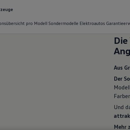
rzeuge
tkunden
onsübersicht pro Modell
Sondermodelle
Elektroautos
Garantieer
Die
Ang
Aus G
Der S
Model
Farben
Und d
attrak
Mehr 