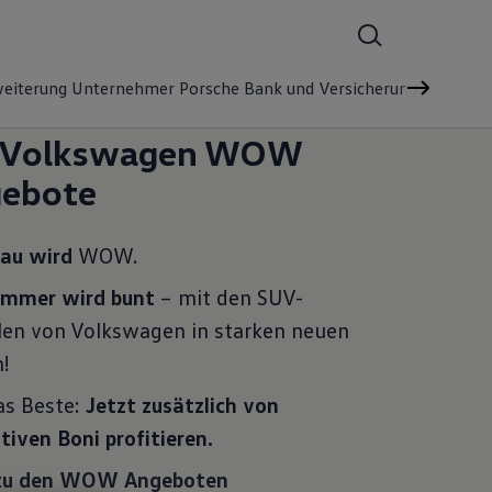
weiterung
Unternehmer
Porsche Bank und Versicherung
Gebrauc
 Volkswagen WOW
ebote
rau wird
WOW.
ommer wird bunt
– mit den SUV-
len von Volkswagen in starken neuen
!
as Beste:
Jetzt zusätzlich von
tiven Boni profitieren.
zu den WOW Angeboten