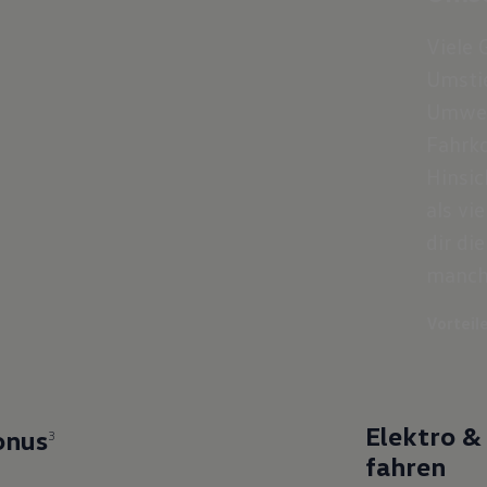
Viele 
Umstie
Umwel
Fahrko
Hinsic
als vi
dir di
manche
Vorteil
Elektro &
onus
3
fahren