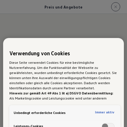
Preis und Angebote
Der Passat: Preis und
Verwendung von Cookies
aktuelle Angebote
Diese Seite verwendet Cookies für eine bestmögliche
Nutzererfahrung. Um die Funktionalität der Webseite zu
gewährleisten, wurden unbedingt erforderliche Cookies gesetzt. Sie
Bereits ab €
47.390,-
in der
1
können unten Ihre Auswahl der einwilligungspflichtigen Cookies
Ausstattungslinie Business
einstellen oder gleich alle Cookies akzeptieren. Dadurch werden
Identifikationsdaten durch unsere Partner verarbeitet.
eHybrid.
Hinweis zur gemäß Art 49 Abs 1 lit a) DSGVO Datenübermittlung:
Als Marketingcookie und Leistungscookie wird unter anderem
Google Analytics verwendet. Es kann nicht ausgeschlossen werden,
Für Privatkunden
dass
Google Irland
als unser Vertragspartner personenbezogene
Immer aktiv
Unbedingt erforderliche Cookies
Daten in die USA (insbesondere dort an die Google LLC) weitergibt.
In den USA besteht kein der Europäischen Union der Sache nach
Hier findest du einen Überblick über alle
gleichwertiges Datenschutzniveau und es fehlt an einem
Leistungs-Cookies