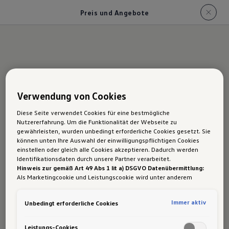
Preis und Angebote
Das T-Roc Cabriolet:
Verwendung von Cookies
Preis und aktuelle
Diese Seite verwendet Cookies für eine bestmögliche
Angebote
Nutzererfahrung. Um die Funktionalität der Webseite zu
gewährleisten, wurden unbedingt erforderliche Cookies gesetzt. Sie
können unten Ihre Auswahl der einwilligungspflichtigen Cookies
einstellen oder gleich alle Cookies akzeptieren. Dadurch werden
Bereits ab €
35.590,-
in der
1
Identifikationsdaten durch unsere Partner verarbeitet.
Ausstattungslinie Style.
Hinweis zur gemäß Art 49 Abs 1 lit a) DSGVO Datenübermittlung:
Als Marketingcookie und Leistungscookie wird unter anderem
Google Analytics verwendet. Es kann nicht ausgeschlossen werden,
dass
Google Irland
als unser Vertragspartner personenbezogene
Für Privatkunden
Immer aktiv
Unbedingt erforderliche Cookies
Daten in die USA (insbesondere dort an die Google LLC) weitergibt.
In den USA besteht kein der Europäischen Union der Sache nach
Hier findest du einen Überblick über alle
gleichwertiges Datenschutzniveau und es fehlt an einem
Leistungs-Cookies