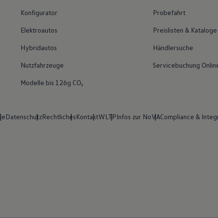
Konfigurator
Probefahrt
Elektroautos
Preislisten & Kataloge
Hybridautos
Händlersuche
Nutzfahrzeuge
Servicebuchung Onlin
Modelle bis 126g CO₂
ie
Datenschutz
Rechtliches
Kontakt
WLTP
Infos zur NoVA
Compliance & Integr