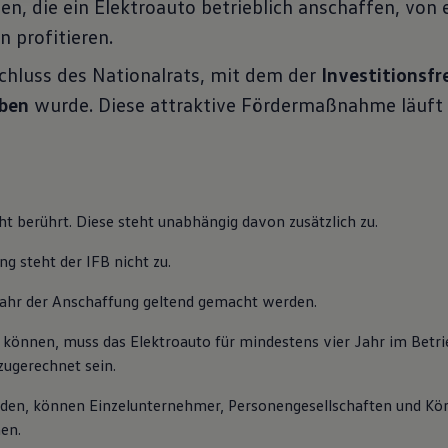
n, die ein Elektroauto betrieblich anschaffen, von 
 werden.
 profitieren.
-Richtlinien
schluss des Nationalrats, mit dem der
Investitionsfr
ben
wurde. Diese attraktive Fördermaßnahme läuft
t berührt. Diese steht unabhängig davon zusätzlich zu.
g steht der IFB nicht zu.
Jahr der Anschaffung geltend gemacht werden.
 können, muss das Elektroauto für mindestens vier Jahr im Betr
zugerechnet sein.
erden, können Einzelunternehmer, Personengesellschaften und Kör
en.