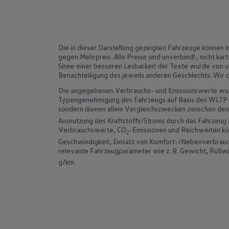
Die in dieser Darstellung gezeigten Fahrzeuge können 
gegen Mehrpreis. Alle Preise sind unverbindl., nicht k
Sinne einer besseren Lesbarkeit der Texte wurde von 
Benachteiligung des jeweils anderen Geschlechts. Wir d
Die angegebenen Verbrauchs- und Emissionswerte wur
Typengenehmigung des Fahrzeugs auf Basis des WLTP-Prü
sondern dienen allein Vergleichszwecken zwischen de
Ausnutzung des Kraftstoffs/Stroms durch das Fahrzeug
Verbrauchswerte, CO
-Emissionen und Reichweiten kön
2
Geschwindigkeit, Einsatz von Komfort-/Nebenverbrauch
relevante Fahrzeugparameter wie z. B. Gewicht, Roll
g/km.