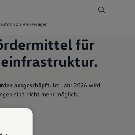
oautos von Volkswagen
örder
mittel für
de
infrastruktur.
urden ausgeschöpft.
Im Jahr 2026 wird
ungen sind nicht mehr möglich.
ät der