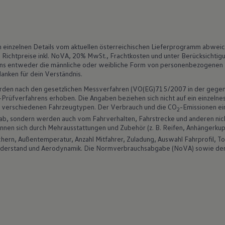
in einzelnen Details vom aktuellen österreichischen Lieferprogramm abwei
art. Richtpreise inkl. NoVA, 20% MwSt., Frachtkosten und unter Berücksicht
uns entweder die männliche oder weibliche Form von personenbezogenen Wör
anken für dein Verständnis.
den nach den gesetzlichen Messverfahren (VO(EG)715/2007 in der gegen
fverfahrens erhoben. Die Angaben beziehen sich nicht auf ein einzelnes 
n verschiedenen Fahrzeugtypen. Der Verbrauch und die CO
-Emissionen ei
2
 ab, sondern werden auch vom Fahrverhalten, Fahrstrecke und anderen nic
nen sich durch Mehrausstattungen und Zubehör (z. B. Reifen, Anhängerkupp
ern, Außentemperatur, Anzahl Mitfahrer, Zuladung, Auswahl Fahrprofil, T
widerstand und Aerodynamik. Die Normverbrauchsabgabe (NoVA) sowie de