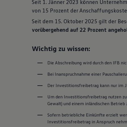
Seit 1. Jänner 2023 können Unternehme
eingesehen
von 15 Prozent der Anschaffungskosten
VW Cookie
Seit dem 15. Oktober 2025 gilt der Be
vorübergehend auf 22
Prozent angeho
Wichtig zu wissen:
Die Abschreibung wird durch den IFB nich
Bei Inanspruchnahme einer Pauschalierun
Der Investitionsfreibetrag kann nur im 
Um den Investitionsfreibetrag nutzen zu
Gewalt) und einem inländischen Betrieb 
Sofern betriebliche Einkünfte erzielt w
Investitionsfreibetrag in Anspruch nehm