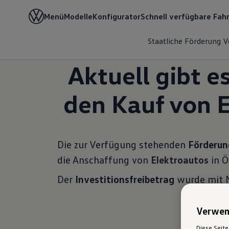
Menü
Modelle
Konfigurator
Schnell verfügbare Fah
Home
Unternehmerkunden
Vorteile Unternehme
Staatliche Förderung
V
Aktuell gibt e
den Kauf von 
Die zur Verfügung stehenden
Förderun
die Anschaffung von
Elektroautos
in Ö
Der
Investitionsfreibetrag
wurde mit 
Verwen
Diese Seite