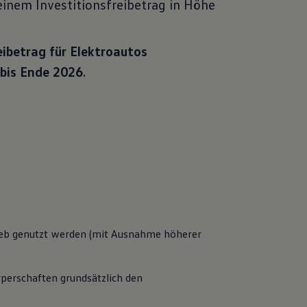
einem Investitionsfreibetrag in Höhe
eibetrag für Elektroautos
bis Ende 2026
.
ieb genutzt werden (mit Ausnahme höherer 
perschaften grundsätzlich den 