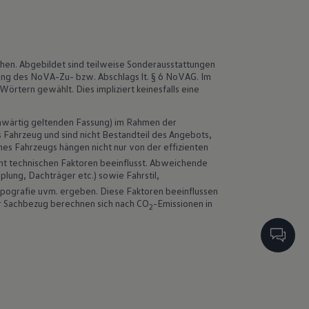
chen. Abgebildet sind teilweise Sonderausstattungen
igung des NoVA-Zu- bzw. Abschlags lt. § 6 NoVAG. Im
tern gewählt. Dies impliziert keinesfalls eine
wärtig geltenden Fassung) im Rahmen der
Fahrzeug und sind nicht Bestandteil des Angebots,
nes Fahrzeugs hängen nicht nur von der effizienten
ht technischen Faktoren beeinflusst. Abweichende
lung, Dachträger etc.) sowie Fahrstil,
opografie uvm. ergeben. Diese Faktoren beeinflussen
r Sachbezug berechnen sich nach CO
-Emissionen in
2