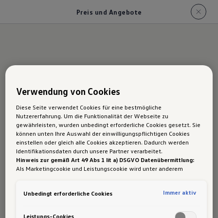
Preis und Angebote
Der Tayron: Preis und
Verwendung von Cookies
aktuelle Angebote
Diese Seite verwendet Cookies für eine bestmögliche
Nutzererfahrung. Um die Funktionalität der Webseite zu
gewährleisten, wurden unbedingt erforderliche Cookies gesetzt. Sie
Bereits ab €
45.590,-
in der
1
können unten Ihre Auswahl der einwilligungspflichtigen Cookies
Ausstattungslinie Life, bzw.
einstellen oder gleich alle Cookies akzeptieren. Dadurch werden
Identifikationsdaten durch unsere Partner verarbeitet.
€
47.490,-
als 4MOTION
2
Hinweis zur gemäß Art 49 Abs 1 lit a) DSGVO Datenübermittlung:
Als Marketingcookie und Leistungscookie wird unter anderem
und €
51.490,-
als
3
Google Analytics verwendet. Es kann nicht ausgeschlossen werden,
dass
Google Irland
als unser Vertragspartner personenbezogene
4MOTIONAllradantrieb.
Immer aktiv
Unbedingt erforderliche Cookies
Daten in die USA (insbesondere dort an die Google LLC) weitergibt.
In den USA besteht kein der Europäischen Union der Sache nach
gleichwertiges Datenschutzniveau und es fehlt an einem
Leistungs-Cookies