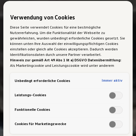
Verwendung von Cookies
Diese Seite verwendet Cookies für eine bestmögliche
Nutzererfahrung. Um die Funktionalität der Webseite zu
gewährleisten, wurden unbedingt erforderliche Cookies gesetzt. Sie
können unten Ihre Auswahl der einwilligungspflichtigen Cookies
einstellen oder gleich alle Cookies akzeptieren. Dadurch werden
Identifikationsdaten durch unsere Partner verarbeitet.
Hinweis zur gemäß Art 49 Abs 1 lit a) DSGVO Datenübermittlung:
Als Marketingcookie und Leistungscookie wird unter anderem
Google Analytics verwendet. Es kann nicht ausgeschlossen werden,
dass
Google Irland
als unser Vertragspartner personenbezogene
Immer aktiv
Unbedingt erforderliche Cookies
Daten in die USA (insbesondere dort an die Google LLC) weitergibt.
In den USA besteht kein der Europäischen Union der Sache nach
gleichwertiges Datenschutzniveau und es fehlt an einem
Leistungs-Cookies
Angemessenheitsbeschluss der Europäischen Kommission. Hieraus
können sich für Sie Risiken ergeben, weil Sie Ihre Rechte als
Betroffener in den USA nicht wirksam durchsetzen können, in den
Funktionelle Cookies
USA keine Datenschutzgrundsätze bestehen, und weil nicht
ausgeschlossen werden kann, dass aufgrund aktueller Gesetze US-
Cookies für Marketingzwecke
Sicherheitsbehörden einen Zugriff auf Daten erlangen können,
wobei Eingriffe in Ihre persönlichen Rechte und Freiheiten nicht auf