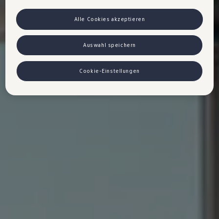
das absolut Notwendige beschränkt sind.
Sollten Sie das Setzen
von Cookies für Marketingzwecke oder Leistungscookies auch für
US-Dienstleister erlauben, dann stimmen Sie damit auch gemäß Art
Alle Cookies akzeptieren
49 Abs 1 lit a) DSGVO der Übermittlung der in den entsprechenden
Cookies enthaltenen personenbezogenen Daten zu. Details zu den
Cookies, die für Zwecke von Google Analytics gesetzt werden,
Auswahl speichern
finden Sie in den Cookie-Einstellungen am Ende der Webseite.
Es steht Ihnen frei, Ihre Einwilligung jederzeit zu geben, zu
verweigern oder zurückzuziehen.
Cookie-Einstellungen
Verantwortlich für diese Website und die Cookies ist die Porsche
Austria GmbH und Co. OG. Nähere Informationen über Cookies
finden Sie in der Cookie-Richtlinie oder in den Cookie-Einstellungen.
Sie finden die Cookie-Einstellungen am Ende der Webseite.
Hinweis zu Cookies für Marketingzwecke:
Cookies werden
verwendet um personalisierte Werbung auszuspielen. Sofern Sie
über einen von uns personalisierten Link auf unsere Website
gelangen, können Ihre erzeugten Daten, sofern Sie dem explizit
zugestimmt („Cookies mit Marketingzwecke“) haben, von Ihrem
zugeordneten Händler bzw. im Falle eines Porsche Betriebs, Porsche
Inter Auto GmbH & Co KG, eingesehen werden.
VW Cookie-Richtlinien