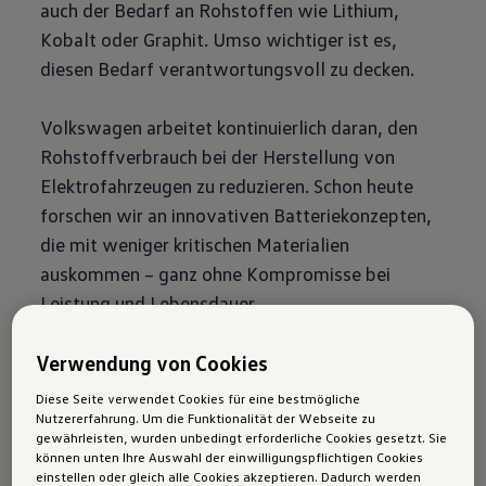
auch der Bedarf an Rohstoffen wie Lithium,
Kobalt oder Graphit. Umso wichtiger ist es,
diesen Bedarf verantwortungsvoll zu decken.
Volkswagen arbeitet kontinuierlich daran, den
Rohstoffverbrauch bei der Herstellung von
Elektrofahrzeugen zu reduzieren. Schon heute
forschen wir an innovativen Batteriekonzepten,
die mit weniger kritischen Materialien
auskommen – ganz ohne Kompromisse bei
Leistung und Lebensdauer.
Ein zentraler Ansatz ist das Recycling.
Verwendung von Cookies
Altbatterien werden nicht entsorgt, sondern als
Diese Seite verwendet Cookies für eine bestmögliche
wertvolle Quelle für Rohstoffe betrachtet. Seit
Nutzererfahrung. Um die Funktionalität der Webseite zu
gewährleisten, wurden unbedingt erforderliche Cookies gesetzt. Sie
2020 betreibt Volkswagen eine eigene Pilot-
können unten Ihre Auswahl der einwilligungspflichtigen Cookies
Recyclinganlage in Salzgitter. Dort entsteht ein
einstellen oder gleich alle Cookies akzeptieren. Dadurch werden