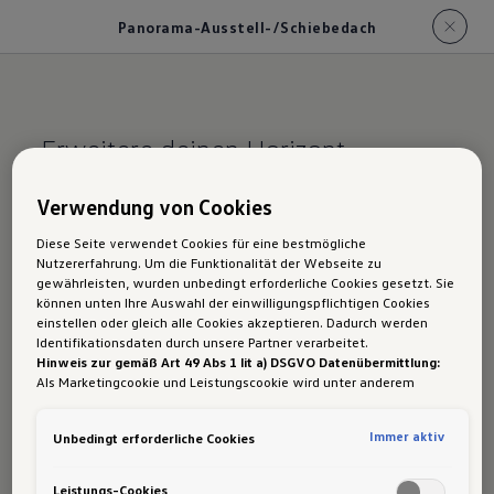
Panorama-Ausstell-/Schiebedach
Erweitere deinen Horizont.
Panorama-
Verwendung von Cookies
Ausstell-/Schiebe­
Diese Seite verwendet Cookies für eine bestmögliche
Nutzererfahrung. Um die Funktionalität der Webseite zu
dach des Tiguan
gewährleisten, wurden unbedingt erforderliche Cookies gesetzt. Sie
können unten Ihre Auswahl der einwilligungspflichtigen Cookies
einstellen oder gleich alle Cookies akzeptieren. Dadurch werden
Identifikationsdaten durch unsere Partner verarbeitet.
Hinweis zur gemäß Art 49 Abs 1 lit a) DSGVO Datenübermittlung:
Als Marketingcookie und Leistungscookie wird unter anderem
Google Analytics verwendet. Es kann nicht ausgeschlossen werden,
dass
Google Irland
als unser Vertragspartner personenbezogene
Immer aktiv
Unbedingt erforderliche Cookies
Daten in die USA (insbesondere dort an die Google LLC) weitergibt.
In den USA besteht kein der Europäischen Union der Sache nach
gleichwertiges Datenschutzniveau und es fehlt an einem
Leistungs-Cookies