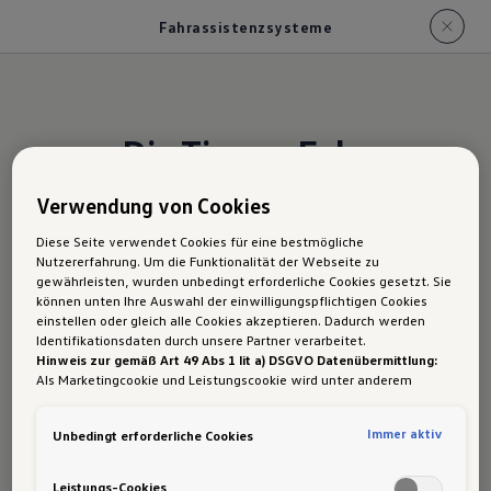
Fahrassistenzsysteme
Die Tiguan Fahr
assistenz
systeme
Verwendung von Cookies
Diese Seite verwendet Cookies für eine bestmögliche
Fahrassistenzsysteme im Überblick:
Nutzererfahrung. Um die Funktionalität der Webseite zu
gewährleisten, wurden unbedingt erforderliche Cookies gesetzt. Sie
können unten Ihre Auswahl der einwilligungspflichtigen Cookies
Travel Assist
einstellen oder gleich alle Cookies akzeptieren. Dadurch werden
Identifikationsdaten durch unsere Partner verarbeitet.
Automatische Distanzregelung 
Hinweis zur gemäß Art 49 Abs 1 lit a) DSGVO Datenübermittlung:
ACC
Als Marketingcookie und Leistungscookie wird unter anderem
Google Analytics verwendet. Es kann nicht ausgeschlossen werden,
dass
Google Irland
als unser Vertragspartner personenbezogene
Spurwechselassistent „Side 
Immer aktiv
Unbedingt erforderliche Cookies
Daten in die USA (insbesondere dort an die Google LLC) weitergibt.
Assist“ mit Ausparkassistent
In den USA besteht kein der Europäischen Union der Sache nach
gleichwertiges Datenschutzniveau und es fehlt an einem
Leistungs-Cookies