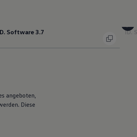
ID. Software 3.7
ID. 
tes angeboten,
werden. Diese