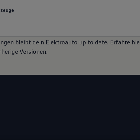
rzeuge
ID. Software Versionen & Updates
ngen bleibt dein Elektroauto up to date. Erfahre hie
herige Versionen.