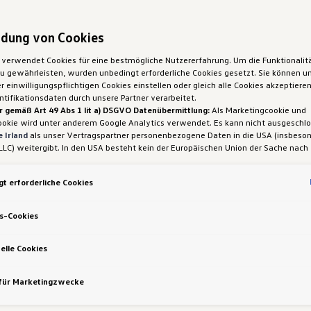
dung von Cookies
 verwendet Cookies für eine bestmögliche Nutzererfahrung. Um die Funktionalit
 gewährleisten, wurden unbedingt erforderliche Cookies gesetzt. Sie können un
 einwilligungspflichtigen Cookies einstellen oder gleich alle Cookies akzeptiere
tifikationsdaten durch unsere Partner verarbeitet.
r gemäß Art 49 Abs 1 lit a) DSGVO Datenübermittlung:
Als Marketingcookie und
ookie wird unter anderem Google Analytics verwendet. Es kann nicht ausgeschl
 Irland
als unser Vertragspartner personenbezogene Daten in die USA (insbeson
LLC) weitergibt. In den USA besteht kein der Europäischen Union der Sache nach
iges Datenschutzniveau und es fehlt an einem Angemessenheitsbeschluss der E
 Hieraus können sich für Sie Risiken ergeben, weil Sie Ihre Rechte als Betroffen
t erforderliche Cookies
sam durchsetzen können, in den USA keine Datenschutzgrundsätze bestehen, und
ssen werden kann, dass aufgrund aktueller Gesetze US-Sicherheitsbehörden eine
gen können, wobei Eingriffe in Ihre persönlichen Rechte und Freiheiten nicht auf
s-Cookies
 beschränkt sind.
Sollten Sie das Setzen von Cookies für Marketingzwecke od
ookies auch für US-Dienstleister erlauben, dann stimmen Sie damit auch gemäß 
VO der Übermittlung der in den entsprechenden Cookies enthaltenen personenb
elle Cookies
etails zu den Cookies, die für Zwecke von Google Analytics gesetzt werden, fi
-Einstellungen am Ende der Webseite.
 für Marketingzwecke
nen frei, Ihre Einwilligung jederzeit zu geben, zu verweigern oder zurückzuziehen.
ich für diese Website und die Cookies ist die Porsche Austria GmbH und Co. OG.
en über Cookies finden Sie in der Cookie-Richtlinie oder in den Cookie-Einstellun