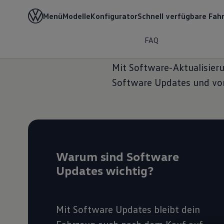
Menü
Modelle
Konfigurator
Schnell verfügbare Fah
Home
Elektro & Hybrid
Software & Konnektivität
FAQ
Mit Software-Aktualisieru
Software Updates und vor
Warum sind Software
Updates wichtig?
Mit Software Updates bleibt dein