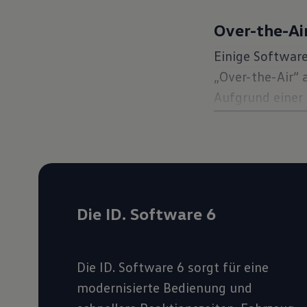
Over-the-Ai
Einige Softwar
„Over-the-Air“ 
Aufgrund einer 
deine einmalig
Datennutzung er
Daten für die I
auf dein Fahrz
das genau funk
Die ID. Software 6
Voraussetzungen
müssen, erfährs
Die ID. Software 6 sorgt für eine
Mehr zur Instal
modernisierte Bedienung und
Updates