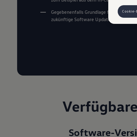
finden die
Hinweis zu
Gegebenenfalls Grundlage für weitere 
Cookie-
auszuspiele
zukünftige Software Updates
Ihre erzeu
Ihrem zugeo
eingesehen
VW Cookie
Verfügbare
Software-Versi