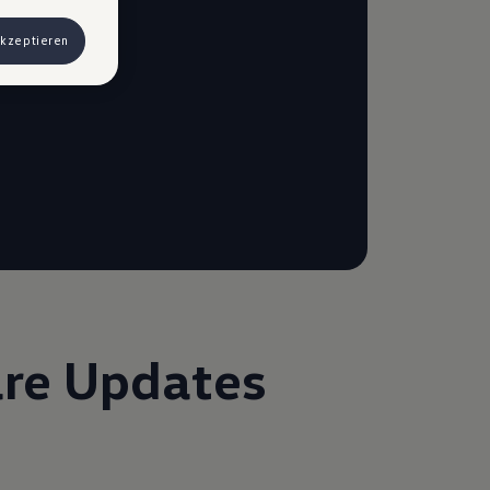
 Werbung
akzeptieren
ngen, können
) haben, von
& Co KG,
are Updates