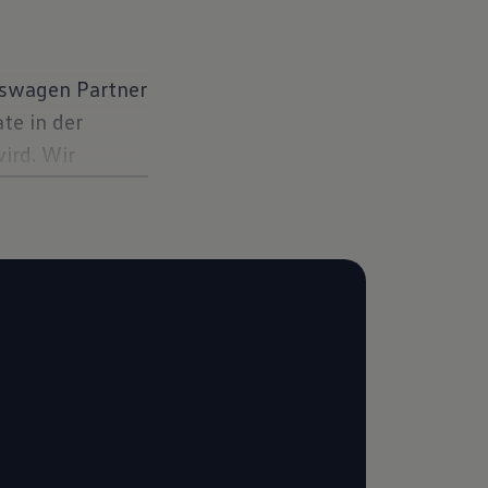
kswagen Partner
te in der
ird. Wir
 den Ablauf der
att Updates.
erkstatt