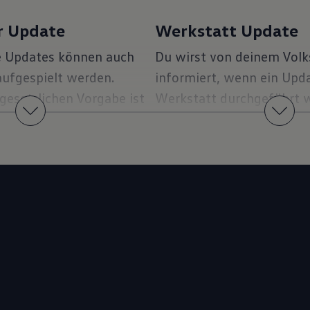
r Update
Werkstatt Update
e Updates können auch
Du wirst von deinem Vol
aufgespielt werden.
informiert, wenn ein Upda
gesetzlichen Vorgabe ist
Werkstatt durchgeführt w
e Zustimmung zur
erklären dir alles rund um
forderlich, damit wir die
Installation eines Werkst
D. Software Over-the-Air
Mehr zum Ablauf eines W
eug senden können. Wie
Updates
tioniert und welche
 dafür erfüllt sein
t du hier.
lation eines Over-the-Air