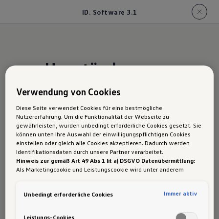
ID. Software 3.1
Hauptänderungen
ID. Software 3.1
Verwendung von Cookies
Diese Seite verwendet Cookies für eine bestmögliche
Nutzererfahrung. Um die Funktionalität der Webseite zu
Mit diesem Update erhält dein ID. Modell eine
gewährleisten, wurden unbedingt erforderliche Cookies gesetzt. Sie
Reihe neuer Funktionen und Verbesserungen,
können unten Ihre Auswahl der einwilligungspflichtigen Cookies
einstellen oder gleich alle Cookies akzeptieren. Dadurch werden
insbesondere im Bereich des Ladens, die dir mehr
Identifikationsdaten durch unsere Partner verarbeitet.
Komfort bringen können. Dies ist für dich
Hinweis zur gemäß Art 49 Abs 1 lit a) DSGVO Datenübermittlung:
Als Marketingcookie und Leistungscookie wird unter anderem
kostenfrei. Viele dieser Verbesserungen basieren
Google Analytics verwendet. Es kann nicht ausgeschlossen werden,
auf Rückmeldungen und Wünschen der Kunden.
dass
Google Irland
als unser Vertragspartner personenbezogene
Immer aktiv
Unbedingt erforderliche Cookies
Daten in die USA (insbesondere dort an die Google LLC) weitergibt.
In den USA besteht kein der Europäischen Union der Sache nach
Plug & Charge:
 Auf Wunsch authentifiziert 
gleichwertiges Datenschutzniveau und es fehlt an einem
Leistungs-Cookies