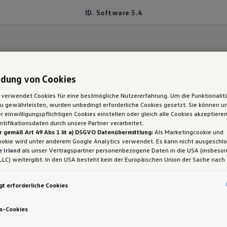
ID. Software 5.4
tänderungen ID. Sof
dung von Cookies
 verwendet Cookies für eine bestmögliche Nutzererfahrung. Um die Funktionalit
 gewährleisten, wurden unbedingt erforderliche Cookies gesetzt. Sie können un
5.4.0
 einwilligungspflichtigen Cookies einstellen oder gleich alle Cookies akzeptiere
tifikationsdaten durch unsere Partner verarbeitet.
r gemäß Art 49 Abs 1 lit a) DSGVO Datenübermittlung:
Als Marketingcookie und
ookie wird unter anderem Google Analytics verwendet. Es kann nicht ausgeschl
 Irland
als unser Vertragspartner personenbezogene Daten in die USA (insbeson
LLC) weitergibt. In den USA besteht kein der Europäischen Union der Sache nach
iges Datenschutzniveau und es fehlt an einem Angemessenheitsbeschluss der E
nktion der elektrischen Türgriffe:
 Mit diesem Update verbessern
 Hieraus können sich für Sie Risiken ergeben, weil Sie Ihre Rechte als Betroffen
verlässigkeit der Türfunktionen – auch bei wechselnden 
t erforderliche Cookies
sam durchsetzen können, in den USA keine Datenschutzgrundsätze bestehen, und
tterungsbedingungen. Dein Service Partner wird dich nach der 
ssen werden kann, dass aufgrund aktueller Gesetze US-Sicherheitsbehörden eine
gen können, wobei Eingriffe in Ihre persönlichen Rechte und Freiheiten nicht auf
rchführung des Updates kontaktieren, um weitere Anpassungen 
s-Cookies
 beschränkt sind.
Sollten Sie das Setzen von Cookies für Marketingzwecke od
rzunehmen. Ohne dieses Update kann es zu Funktionsstörungen b
ookies auch für US-Dienstleister erlauben, dann stimmen Sie damit auch gemäß 