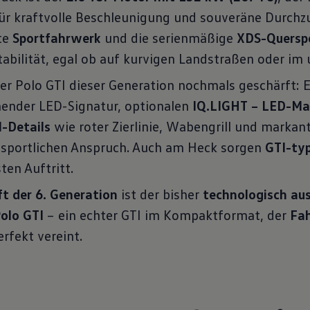
ür kraftvolle Beschleunigung und souveräne Durchz
te
Sportfahrwerk
und die serienmäßige
XDS-Quersp
tabilität, egal ob auf kurvigen Landstraßen oder im 
der Polo GTI dieser Generation nochmals geschärft: 
ender LED-Signatur, optionalen
IQ.LIGHT – LED-Ma
I-Details
wie roter Zierlinie, Wabengrill und markan
 sportlichen Anspruch. Auch am Heck sorgen
GTI-ty
en Auftritt.
ft der 6. Generation
ist der bisher
technologisch au
Polo GTI
– ein echter GTI im Kompaktformat, der
Fah
rfekt vereint.