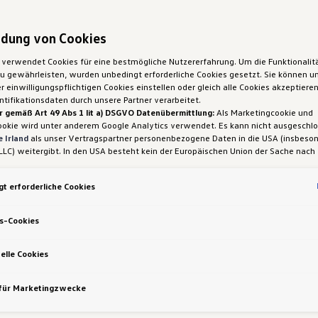
dung von Cookies
 verwendet Cookies für eine bestmögliche Nutzererfahrung. Um die Funktionalit
 gewährleisten, wurden unbedingt erforderliche Cookies gesetzt. Sie können un
 einwilligungspflichtigen Cookies einstellen oder gleich alle Cookies akzeptiere
tifikationsdaten durch unsere Partner verarbeitet.
r gemäß Art 49 Abs 1 lit a) DSGVO Datenübermittlung:
Als Marketingcookie und
ookie wird unter anderem Google Analytics verwendet. Es kann nicht ausgeschl
 Irland
als unser Vertragspartner personenbezogene Daten in die USA (insbeson
LLC) weitergibt. In den USA besteht kein der Europäischen Union der Sache nach
iges Datenschutzniveau und es fehlt an einem Angemessenheitsbeschluss der E
 Hieraus können sich für Sie Risiken ergeben, weil Sie Ihre Rechte als Betroffen
t erforderliche Cookies
sam durchsetzen können, in den USA keine Datenschutzgrundsätze bestehen, und
ssen werden kann, dass aufgrund aktueller Gesetze US-Sicherheitsbehörden eine
gen können, wobei Eingriffe in Ihre persönlichen Rechte und Freiheiten nicht auf
s-Cookies
 beschränkt sind.
Sollten Sie das Setzen von Cookies für Marketingzwecke od
ookies auch für US-Dienstleister erlauben, dann stimmen Sie damit auch gemäß 
VO der Übermittlung der in den entsprechenden Cookies enthaltenen personenb
elle Cookies
etails zu den Cookies, die für Zwecke von Google Analytics gesetzt werden, fi
-Einstellungen am Ende der Webseite.
 für Marketingzwecke
nen frei, Ihre Einwilligung jederzeit zu geben, zu verweigern oder zurückzuziehen.
ich für diese Website und die Cookies ist die Porsche Austria GmbH und Co. OG.
en über Cookies finden Sie in der Cookie-Richtlinie oder in den Cookie-Einstellun