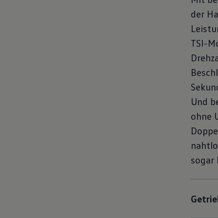
der Ha
Leistu
TSI-Mo
Drehza
Beschl
Sekund
Und be
ohne 
Doppe
nahtl
sogar 
Getrie