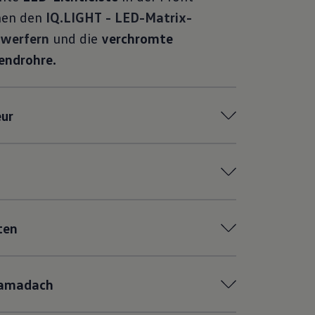
hen den
IQ.LIGHT - LED-Matrix-
nwerfern
und die
verchromte
endrohre.
eur
ten
amadach