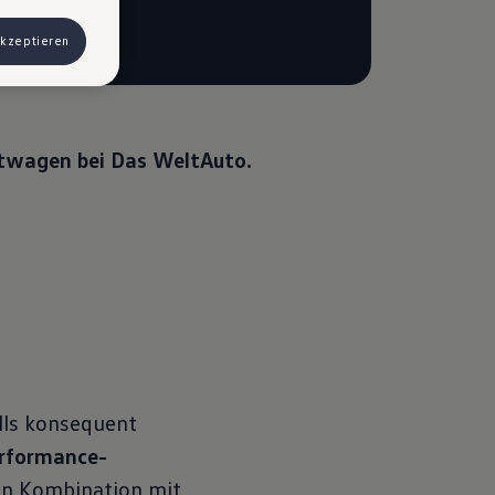
 Werbung
akzeptieren
ngen, können
) haben, von
& Co KG,
twagen bei Das
WeltAuto.
lls konsequent
rformance-
 in Kombination mit