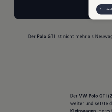
finden die
Hinweis zu
Cookie-
auszuspiele
Ihre erzeu
Ihrem zugeo
eingesehen
VW Cookie
Der
Polo GTI
ist nicht mehr als Neuwag
Der
VW Polo GTI (
weiter und setzte
Kleinwagen
. Herzs