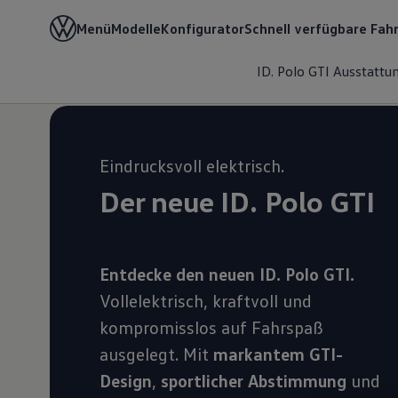
Menü
Modelle
Konfigurator
Schnell verfügbare Fah
Home
Besitzer, Service & Zubehör
Über dein Aut
ID. Polo GTI
Ausstattu
Eindrucksvoll elektrisch.
Der neue ID.
Polo
GTI
Entdecke den neuen ID. Polo GTI.
Vollelektrisch, kraftvoll und
kompromisslos auf Fahrspaß
ausgelegt. Mit
markantem GTI-
Design
,
sportlicher Abstimmung
und