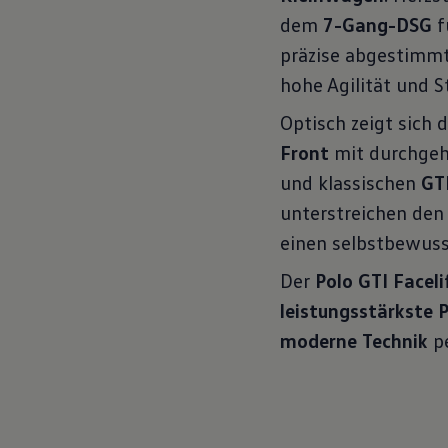
dem
7-Gang-DSG
f
präzise abgestimm
hohe Agilität und S
Optisch zeigt sich 
Front
mit durchgeh
und klassischen
GT
unterstreichen den
einen selbstbewusst
Der
Polo GTI Faceli
leistungsstärkste 
moderne Technik
pe