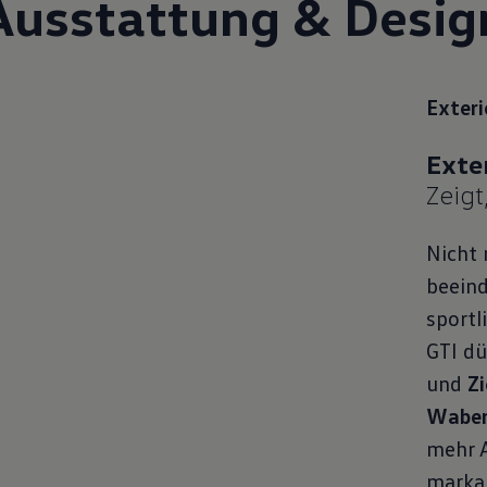
Ausstattung & Desig
Exteri
Zeigt
Nicht 
beeind
sportl
GTI dü
und
Zi
Waben
mehr A
marka