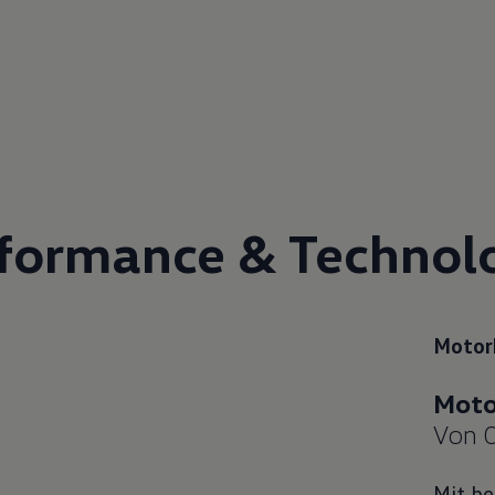
for
mance & Techno
l
Motor
Von 0
Mit be