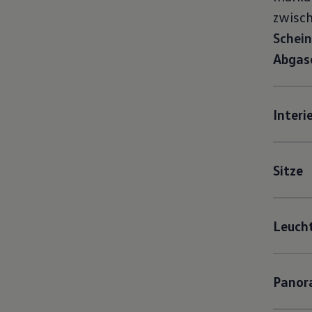
zwisc
Schei
Abgas
Interi
Sitze
Leuch
Panor