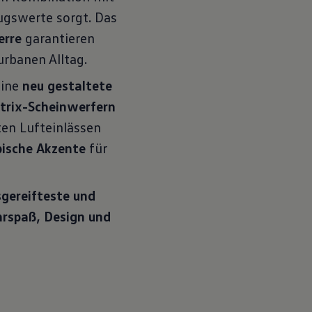
ugswerte sorgt. Das
erre
garantieren
urbanen Alltag.
Eine
neu gestaltete
trix-Scheinwerfern
ten Lufteinlässen
pische Akzente
für
sgereifteste und
rspaß, Design und