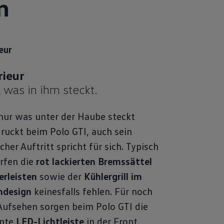
n
eur
, was in ihm steckt.
nur was unter der Haube steckt
ruckt beim Polo GTI, auch sein
icher Auftritt spricht für sich. Typisch
rfen die
rot lackierten Bremssättel
erleisten
sowie der
Kühlergrill im
design
keinesfalls fehlen. Für noch
ufsehen sorgen beim Polo GTI die
nte
LED-Lichtleiste
in der Front