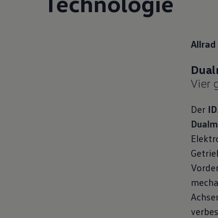
Techno
logie
Allrad
Vier 
Der
ID
Dualmo
Elektr
Getrie
Vorder
mecha
Achsen
verbes