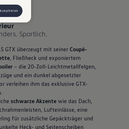
eur
 Werbung
akzeptieren
ngen, können
) haben, von
& Co KG,
ders. Sportlich.
.5 GTX überzeugt mit seiner
Coupé-
ette
, Fließheck und exponiertem
oiler
– die 20-Zoll-Leichtmetallfelgen,
tzüge und ein dunkel abgesetzter
or verleihen ihm das exklusive GTX-
.
iche
schwarze Akzente
wie das Dach,
chrahmenleisten, Lufteinlässe, eine
ling für zusätzliche Gepäckträger und
unkelte Heck- und Seitenscheiben