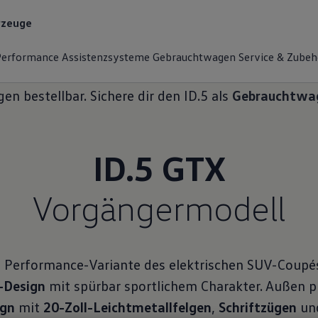
rzeuge
o
Vorgängermodelle
ID.5
ID.5 GTX (2021-2025)
Performance
Assistenz­systeme
Gebrauchtwagen
Service & Zubeh
en bestellbar. Sichere dir den ID.5 als
Gebrauchtwag
Vorgänger­modell
e Performance-Variante des elektrischen SUV-Coupé
-Design
mit spürbar sportlichem Charakter. Außen p
ign
mit
20-Zoll-Leichtmetallfelgen
,
Schriftzügen
un