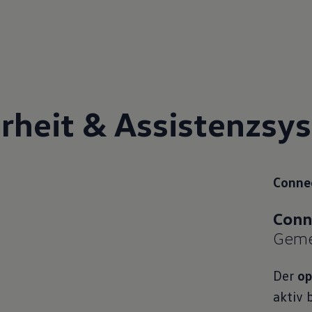
r
heit & Assistenz
sy
Connec
Geme
Der
op
aktiv 