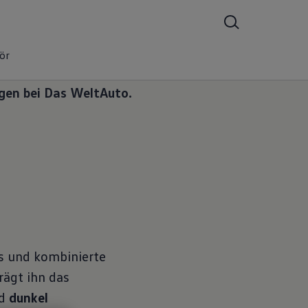
ör
en bei Das
WeltAuto.
s und kombinierte
rägt ihn das
d
dunkel