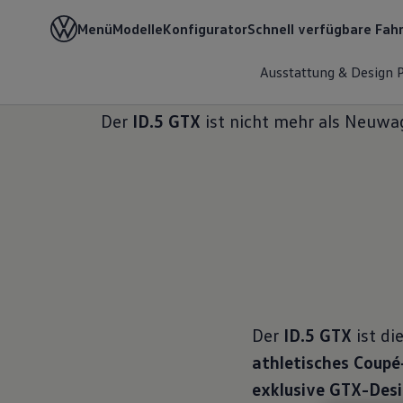
Menü
Modelle
Konfigurator
Schnell verfügbare Fah
Home
Besitzer, Service & Zubehör
Über dein Aut
Ausstattung & Design
Der
ID.5 GTX
ist nicht mehr als Neuwag
Der
ID.5 GTX
ist di
athletisches Coupé
exklusive GTX-Des