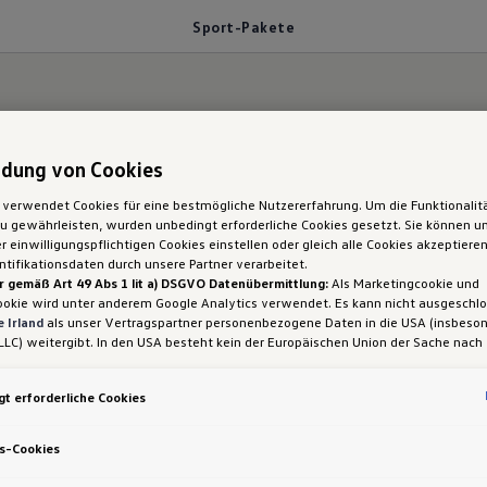
Sport-Pakete
dung von Cookies
il eingestellt.
 verwendet Cookies für eine bestmögliche Nutzererfahrung. Um die Funktionalit
 gewährleisten, wurden unbedingt erforderliche Cookies gesetzt. Sie können un
ort-Pakete des ID.4 
 einwilligungspflichtigen Cookies einstellen oder gleich alle Cookies akzeptiere
tifikationsdaten durch unsere Partner verarbeitet.
r gemäß Art 49 Abs 1 lit a) DSGVO Datenübermittlung:
Als Marketingcookie und
ookie wird unter anderem Google Analytics verwendet. Es kann nicht ausgeschl
 Irland
als unser Vertragspartner personenbezogene Daten in die USA (insbeson
LLC) weitergibt. In den USA besteht kein der Europäischen Union der Sache nach
iges Datenschutzniveau und es fehlt an einem Angemessenheitsbeschluss der E
 Hieraus können sich für Sie Risiken ergeben, weil Sie Ihre Rechte als Betroffen
t erforderliche Cookies
sam durchsetzen können, in den USA keine Datenschutzgrundsätze bestehen, und
ssen werden kann, dass aufgrund aktueller Gesetze US-Sicherheitsbehörden eine
port-Paket
mit
Progressivlenkung
und
Sportfahrwe
gen können, wobei Eingriffe in Ihre persönlichen Rechte und Freiheiten nicht auf
s-Cookies
r besonders auf kurvigen Strecken ein noch direkte
 beschränkt sind.
Sollten Sie das Setzen von Cookies für Marketingzwecke od
ookies auch für US-Dienstleister erlauben, dann stimmen Sie damit auch gemäß 