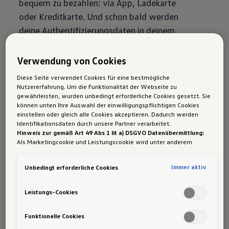
bequem zu bezahlen: via App, Ladekarte
oder Kreditkarte. Und schon bald werden
deine Authentifizierungsdaten in deinem
E‑Auto hinterlegt sein. Dann musst du das
Fahrzeug nur noch mit einer Ladestation
Verwendung von Cookies
verbinden. Der Bezahlvorgang erfolgt
Diese Seite verwendet Cookies für eine bestmögliche
automatisch.
Nutzererfahrung. Um die Funktionalität der Webseite zu
gewährleisten, wurden unbedingt erforderliche Cookies gesetzt. Sie
Mehr zur Ladestromabrechnung
können unten Ihre Auswahl der einwilligungspflichtigen Cookies
einstellen oder gleich alle Cookies akzeptieren. Dadurch werden
Identifikationsdaten durch unsere Partner verarbeitet.
Hinweis zur gemäß Art 49 Abs 1 lit a) DSGVO Datenübermittlung:
Als Marketingcookie und Leistungscookie wird unter anderem
Laden & Reichweite
Google Analytics verwendet. Es kann nicht ausgeschlossen werden,
dass
Google Irland
als unser Vertragspartner personenbezogene
Plug & Charge: komfortabel
Immer aktiv
Unbedingt erforderliche Cookies
Daten in die USA (insbesondere dort an die Google LLC) weitergibt.
Laden
In den USA besteht kein der Europäischen Union der Sache nach
gleichwertiges Datenschutzniveau und es fehlt an einem
Leistungs-Cookies
Jetzt wird das Stromladen mit deinem
Angemessenheitsbeschluss der Europäischen Kommission. Hieraus
können sich für Sie Risiken ergeben, weil Sie Ihre Rechte als
Volkswagen
ID. Modell
noch komfortabler: mit
Betroffener in den USA nicht wirksam durchsetzen können, in den
Funktionelle Cookies
Plug & Charge, dem neuen Standard für
USA keine Datenschutzgrundsätze bestehen, und weil nicht