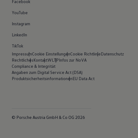
Facebook
YouTube
Instagram
LinkedIn
TikTok
Impressum
Cookie Einstellungen
Cookie Richtlinie
Datenschutz
Rechtliches
Kontakt
WLTP
Infos zur NoVA
Compliance & Integrität
Angaben zum Digital Service Act (DSA)
Produktsicherheitsinformationen
EU Data Act
© Porsche Austria GmbH & Co OG 2026