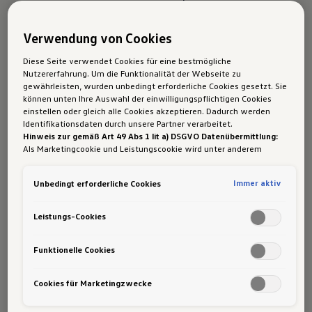
verantwortungsbewusstes
Fahren.
Verwendung von Cookies
Diese Seite verwendet Cookies für eine bestmögliche
Nutzererfahrung. Um die Funktionalität der Webseite zu
Auf fast alles
gewährleisten, wurden unbedingt erforderliche Cookies gesetzt. Sie
können unten Ihre Auswahl der einwilligungspflichtigen Cookies
eingestellt:
einstellen oder gleich alle Cookies akzeptieren. Dadurch werden
Identifikationsdaten durch unsere Partner verarbeitet.
Hinweis zur gemäß Art 49 Abs 1 lit a) DSGVO Datenübermittlung:
Die Antriebstechnik
Als Marketingcookie und Leistungscookie wird unter anderem
Google Analytics verwendet. Es kann nicht ausgeschlossen werden,
eines GTX
dass
Google Irland
als unser Vertragspartner personenbezogene
Immer aktiv
Unbedingt erforderliche Cookies
Daten in die USA (insbesondere dort an die Google LLC) weitergibt.
In den USA besteht kein der Europäischen Union der Sache nach
gleichwertiges Datenschutzniveau und es fehlt an einem
Die GTX Serie ist gemacht, um neue Wege
Leistungs-Cookies
Angemessenheitsbeschluss der Europäischen Kommission. Hieraus
einzuschlagen. Die Kraft dafür liefert der
können sich für Sie Risiken ergeben, weil Sie Ihre Rechte als
Betroffener in den USA nicht wirksam durchsetzen können, in den
Dualmotor Allradantrieb
des Fahrzeugs. Er
Funktionelle Cookies
USA keine Datenschutzgrundsätze bestehen, und weil nicht
besteht aus zwei Elektromotoren: Zusätzlich
ausgeschlossen werden kann, dass aufgrund aktueller Gesetze US-
Cookies für Marketingzwecke
Sicherheitsbehörden einen Zugriff auf Daten erlangen können,
zum E-Motor auf der Hinterachse gibt ein
wobei Eingriffe in Ihre persönlichen Rechte und Freiheiten nicht auf
weiterer Motor seine Kraft direkt an die
das absolut Notwendige beschränkt sind.
Sollten Sie das Setzen