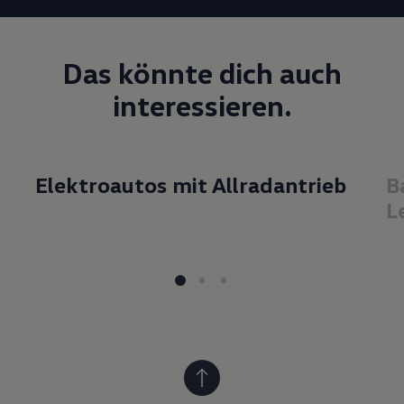
Das könnte dich auch
interessieren.
Elektroautos mit Allrad
antrieb
B
L