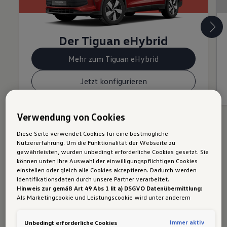
Der Tiguan eHybrid
Mehr zum Tiguan eHybrid
Jetzt konfigurieren
Verwendung von Cookies
Diese Seite verwendet Cookies für eine bestmögliche
Nutzererfahrung. Um die Funktionalität der Webseite zu
gewährleisten, wurden unbedingt erforderliche Cookies gesetzt. Sie
können unten Ihre Auswahl der einwilligungspflichtigen Cookies
Hybridautos & Details
einstellen oder gleich alle Cookies akzeptieren. Dadurch werden
Identifikationsdaten durch unsere Partner verarbeitet.
Hinweis zur gemäß Art 49 Abs 1 lit a) DSGVO Datenübermittlung:
Als Marketingcookie und Leistungscookie wird unter anderem
Google Analytics verwendet. Es kann nicht ausgeschlossen werden,
dass
Google Irland
als unser Vertragspartner personenbezogene
Immer aktiv
Unbedingt erforderliche Cookies
Daten in die USA (insbesondere dort an die Google LLC) weitergibt.