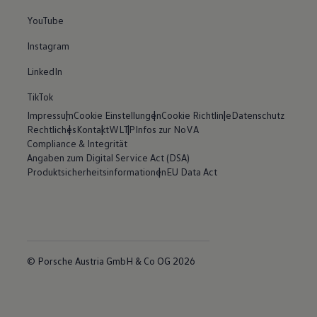
YouTube
Instagram
LinkedIn
TikTok
Impressum
Cookie Einstellungen
Cookie Richtlinie
Datenschutz
Rechtliches
Kontakt
WLTP
Infos zur NoVA
Compliance & Integrität
Angaben zum Digital Service Act (DSA)
Produktsicherheitsinformationen
EU Data Act
© Porsche Austria GmbH & Co OG 2026