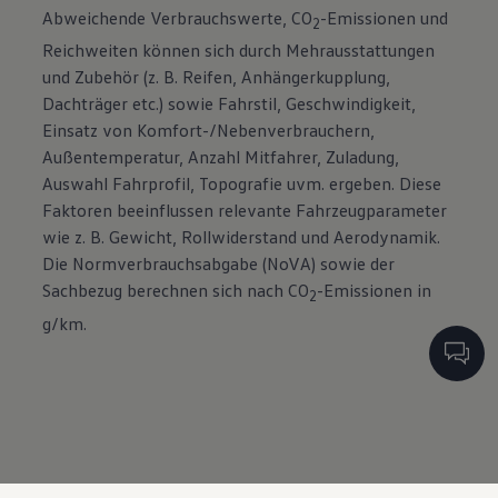
Abweichende Verbrauchswerte, CO
-Emissionen und
2
Reichweiten können sich durch Mehrausstattungen
und Zubehör (z. B. Reifen, Anhängerkupplung,
Dachträger etc.) sowie Fahrstil, Geschwindigkeit,
Einsatz von Komfort-/Nebenverbrauchern,
Außentemperatur, Anzahl Mitfahrer, Zuladung,
Auswahl Fahrprofil, Topografie uvm. ergeben. Diese
Faktoren beeinflussen relevante Fahrzeugparameter
wie z. B. Gewicht, Rollwiderstand und Aerodynamik.
Die Normverbrauchsabgabe (NoVA) sowie der
Sachbezug berechnen sich nach CO
-Emissionen in
2
g/km.