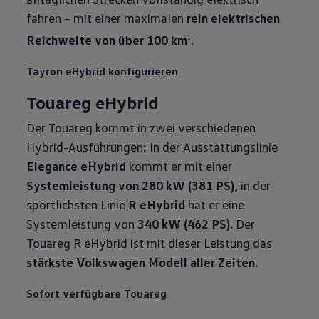
gelangen, können Ihre erzeugten Daten, sofern Sie dem explizit
fahren – mit einer maximalen
rein elektrischen
zugestimmt („Cookies mit Marketingzwecke“) haben, von Ihrem
zugeordneten Händler bzw. im Falle eines Porsche Betriebs, Porsche
Reichweite von über 100 km
.
1
Inter Auto GmbH & Co KG, eingesehen werden.
VW Cookie-Richtlinien
Tayron eHybrid konfigurieren
Touareg eHybrid
Der Touareg kommt in zwei verschiedenen
Hybrid-Ausführungen: In der Ausstattungslinie
Elegance eHybrid
kommt er mit einer
Systemleistung von 280 kW (381 PS),
in der
sportlichsten Linie
R eHybrid
hat er eine
Systemleistung von
340 kW (462 PS).
Der
Touareg R eHybrid ist mit dieser Leistung das
stärkste Volkswagen Modell aller Zeiten.
Sofort verfügbare Touareg