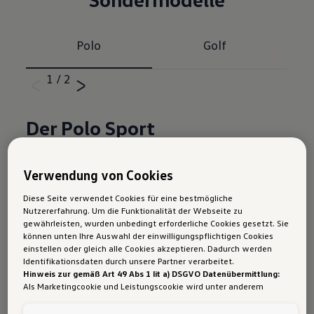
Polo
Golf
1
/
2
Der Polo Sport
Ausstattungshighlights in Serie:
Verwendung von Cookies
17 Zoll Leichtmetallräder 
Diese Seite verwendet Cookies für eine bestmögliche
Nutzererfahrung. Um die Funktionalität der Webseite zu
Fahrerassistenzpaket inkl. proaktivem 
gewährleisten, wurden unbedingt erforderliche Cookies gesetzt. Sie
Insassenschutzsystem, Parklenkassistent "Park 
können unten Ihre Auswahl der einwilligungspflichtigen Cookies
Assist" inkl. Einparkhilfe, Spurwechselassistent 
einstellen oder gleich alle Cookies akzeptieren. Dadurch werden
Identifikationsdaten durch unsere Partner verarbeitet.
"Side Assist" und Ausparkassistent
Hinweis zur gemäß Art 49 Abs 1 lit a) DSGVO Datenübermittlung:
Als Marketingcookie und Leistungscookie wird unter anderem
Rückfahrkamera "Rear View"
Google Analytics verwendet. Es kann nicht ausgeschlossen werden,
dass
Google Irland
als unser Vertragspartner personenbezogene