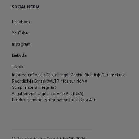
SOCIAL MEDIA
Facebook
YouTube
Instagram
LinkedIn
TikTok
Impressum
Cookie Einstellungen
Cookie Richtlinie
Datenschutz
Rechtliches
Kontakt
WLTP
Infos zur NoVA
Compliance & Integrität
Angaben zum Digital Service Act (DSA)
Produktsicherheitsinformationen
EU Data Act
© Porsche Austria GmbH & Co OG 2026