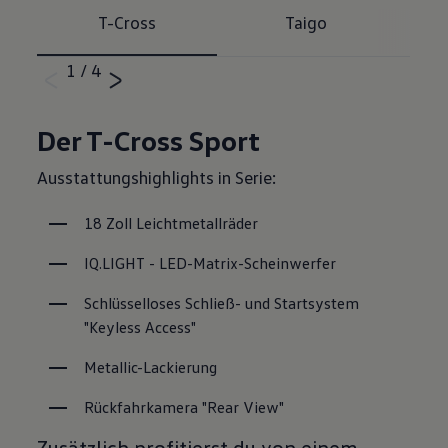
über einen von uns personalisierten Link auf unsere Website
T-Cross
Taigo
gelangen, können Ihre erzeugten Daten, sofern Sie dem explizit
zugestimmt („Cookies mit Marketingzwecke“) haben, von Ihrem
1
/
4
zugeordneten Händler bzw. im Falle eines Porsche Betriebs, Porsche
Inter Auto GmbH & Co KG, eingesehen werden.
VW Cookie-Richtlinien
Der T-Cross Sport
Ausstattungshighlights in Serie:
18 Zoll Leichtmetallräder 
IQ.LIGHT - LED-Matrix-Scheinwerfer
Schlüsselloses Schließ- und Startsystem 
"Keyless Access"
Metallic-Lackierung
Rückfahrkamera "Rear View"
Zusätzlich profitierst du von einem