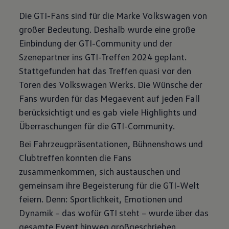
Sie finden die Cookie-Einstellungen am Ende der Webseite.
Hinweis zu Cookies für Marketingzwecke:
Cookies werden
Die GTI-Fans sind für die Marke Volkswagen von
verwendet um personalisierte Werbung auszuspielen. Sofern Sie
großer Bedeutung. Deshalb wurde eine große
über einen von uns personalisierten Link auf unsere Website
gelangen, können Ihre erzeugten Daten, sofern Sie dem explizit
Einbindung der GTI-Community und der
zugestimmt („Cookies mit Marketingzwecke“) haben, von Ihrem
Szenepartner ins GTI-Treffen 2024 geplant.
zugeordneten Händler bzw. im Falle eines Porsche Betriebs, Porsche
Inter Auto GmbH & Co KG, eingesehen werden.
Stattgefunden hat das Treffen quasi vor den
VW Cookie-Richtlinien
Toren des Volkswagen Werks. Die Wünsche der
Fans wurden für das Megaevent auf jeden Fall
berücksichtigt und es gab viele Highlights und
Überraschungen für die GTI-Community.
Bei Fahrzeugpräsentationen, Bühnenshows und
Clubtreffen konnten die Fans
zusammenkommen, sich austauschen und
gemeinsam ihre Begeisterung für die GTI-Welt
feiern. Denn: Sportlichkeit, Emotionen und
Dynamik – das wofür GTI steht – wurde über das
gesamte Event hinweg großgeschrieben.