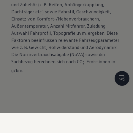
und Zubehör (z. B. Reifen, Anhängerkupplung,
Dachträger etc.) sowie Fahrstil, Geschwindigkeit,
Einsatz von Komfort-/Nebenverbrauchern,
Außentemperatur, Anzahl Mitfahrer, Zuladung,
Auswahl Fahrprofil, Topografie uvm. ergeben. Diese
Faktoren beeinflussen relevante Fahrzeugparameter
wie z. B. Gewicht, Rollwiderstand und Aerodynamik.
Die Normverbrauchsabgabe (NoVA) sowie der
Sachbezug berechnen sich nach CO
-Emissionen in
2
g/km.
Mehr
News