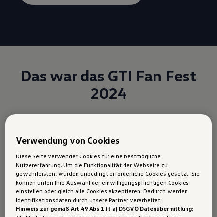
Das war das GTI Fan Fest
2024
Vor 41 Jahren hat die erste Ausgabe des GTI-
Treffens mit etwa 100 Fahrzeugen in Reifnitz am
Verwendung von Cookies
Wörthersee stattgefunden. Danach wuchs das
Diese Seite verwendet Cookies für eine bestmögliche
Treffen von Jahr zu Jahr stark an und zog
Nutzererfahrung. Um die Funktionalität der Webseite zu
gewährleisten, wurden unbedingt erforderliche Cookies gesetzt. Sie
zahlreiche begeisterte GTI Fans an. Das GTI-
können unten Ihre Auswahl der einwilligungspflichtigen Cookies
Treffen weitete sich auf Grund der hohen
einstellen oder gleich alle Cookies akzeptieren. Dadurch werden
Identifikationsdaten durch unsere Partner verarbeitet.
Besucherzahl an den Faaker See und den
Hinweis zur gemäß Art 49 Abs 1 lit a) DSGVO Datenübermittlung: