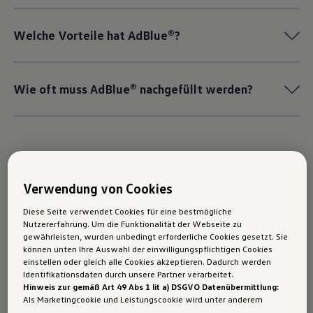
Welche Vorteile hat AdBlue®?
Wie oft muss AdBlue® nachgefüllt werden?
Verwendung von Cookies
Tipps rund ums AdBlue®
Diese Seite verwendet Cookies für eine bestmögliche
Tanken
Nutzererfahrung. Um die Funktionalität der Webseite zu
gewährleisten, wurden unbedingt erforderliche Cookies gesetzt. Sie
können unten Ihre Auswahl der einwilligungspflichtigen Cookies
einstellen oder gleich alle Cookies akzeptieren. Dadurch werden
Identifikationsdaten durch unsere Partner verarbeitet.
Ohne AdBlue® läuft nichts:
Hinweis zur gemäß Art 49 Abs 1 lit a) DSGVO Datenübermittlung:
Ist der Tank leer, ist kein Start mehr möglich - 
Als Marketingcookie und Leistungscookie wird unter anderem
natürlich nur, bis AdBlue® nachgefüllt wird.
Google Analytics verwendet. Es kann nicht ausgeschlossen werden,