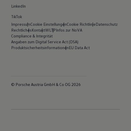
LinkedIn
TikTok
Impressum
Cookie Einstellungen
Cookie Richtlinie
Datenschutz
Rechtliches
Kontakt
WLTP
Infos zur NoVA
Compliance & Integrität
Angaben zum Digital Service Act (DSA)
Produktsicherheitsinformationen
EU Data Act
© Porsche Austria GmbH & Co OG 2026