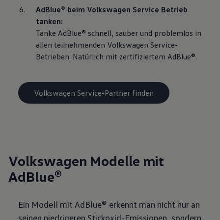
AdBlue® beim Volkswagen Service Betrieb 
verwendet um personalisierte Werbung auszuspielen. Sofern Sie
über einen von uns personalisierten Link auf unsere Website
tanken:
gelangen, können Ihre erzeugten Daten, sofern Sie dem explizit
Tanke AdBlue® schnell, sauber und problemlos in 
zugestimmt („Cookies mit Marketingzwecke“) haben, von Ihrem
allen teilnehmenden Volkswagen Service-
zugeordneten Händler bzw. im Falle eines Porsche Betriebs, Porsche
Inter Auto GmbH & Co KG, eingesehen werden.
Betrieben. Natürlich mit zertifiziertem AdBlue®.
VW Cookie-Richtlinien
Volkswagen Service-Partner finden
Volkswagen Modelle mit
AdBlue®
Ein Modell mit AdBlue® erkennt man nicht nur an
seinen niedrigeren Stickoxid-Emissionen, sondern