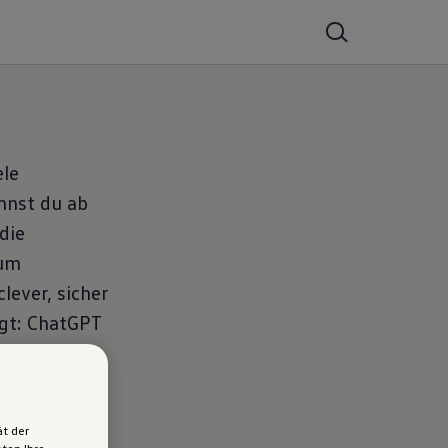
ele
nnst du ab
die
zum
lever, sicher
rgt: ChatGPT
ät der
ten Ihre