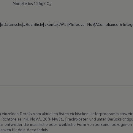
Modelle bis 126g CO₂
ie
Datenschutz
Rechtliches
Kontakt
WLTP
Infos zur NoVA
Compliance & Integr
in einzelnen Details vom aktuellen österreichischen Lieferprogramm abwei
art. Richtpreise inkl. NoVA, 20% MwSt., Frachtkosten und unter Berücksicht
uns entweder die männliche oder weibliche Form von personenbezogenen Wör
anken für dein Verständnis.