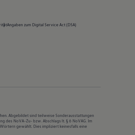
ität
Angaben zum Digital Service Act (DSA)
chen. Abgebildet sind teilweise Sonderausstattungen
igung des NoVA-Zu- bzw. Abschlags lt. § 6 NoVAG. Im
tern gewählt. Dies impliziert keinesfalls eine