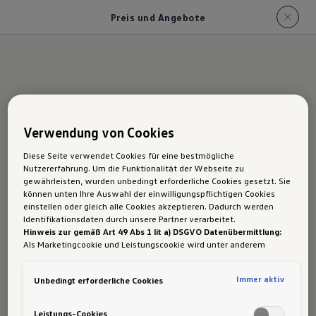
Preis und Angebote
Der Golf: Preis und
Verwendung von Cookies
aktuelle Angebote
Diese Seite verwendet Cookies für eine bestmögliche
Nutzererfahrung. Um die Funktionalität der Webseite zu
gewährleisten, wurden unbedingt erforderliche Cookies gesetzt. Sie
Bereits ab €
22.290,-
in der
1
können unten Ihre Auswahl der einwilligungspflichtigen Cookies
Ausstattungslinie 4Me,
einstellen oder gleich alle Cookies akzeptieren. Dadurch werden
Identifikationsdaten durch unsere Partner verarbeitet.
bzw. €
29.590,-
als
2
Hinweis zur gemäß Art 49 Abs 1 lit a) DSGVO Datenübermittlung:
Als Marketingcookie und Leistungscookie wird unter anderem
eHybrid.
Google Analytics verwendet. Es kann nicht ausgeschlossen werden,
dass
Google Irland
als unser Vertragspartner personenbezogene
Immer aktiv
Unbedingt erforderliche Cookies
Daten in die USA (insbesondere dort an die Google LLC) weitergibt.
Für Privatkunden
In den USA besteht kein der Europäischen Union der Sache nach
gleichwertiges Datenschutzniveau und es fehlt an einem
Leistungs-Cookies