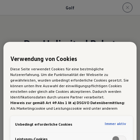
Golf
Das Unlimited Paket
für den Golf mit 50%
Verwendung von Cookies
Preisvorteil
1
Diese Seite verwendet Cookies für eine bestmögliche
Nutzererfahrung. Um die Funktionalität der Webseite zu
gewährleisten, wurden unbedingt erforderliche Cookies gesetzt. Sie
können unten Ihre Auswahl der einwilligungspflichtigen Cookies
Lerne die verschiedenen Ausstattungslinien des
einstellen oder gleich alle Cookies akzeptieren. Dadurch werden
Identifikationsdaten durch unsere Partner verarbeitet.
neuen Golf kennen. Erfahre mehr über die
Hinweis zur gemäß Art 49 Abs 1 lit a) DSGVO Datenübermittlung:
jeweiligen Highlights, die das Unlimited Paket
Als Marketingcookie und Leistungscookie wird unter anderem
Google Analytics verwendet. Es kann nicht ausgeschlossen werden,
pro Ausstattungslinie bietet. Bitte beachte, dass
dass
Google Irland
als unser Vertragspartner personenbezogene
Mehrausstattungen, die in den
grundlegenden
Immer aktiv
Unbedingt erforderliche Cookies
Daten in die USA (insbesondere dort an die Google LLC) weitergibt.
In den USA besteht kein der Europäischen Union der Sache nach
Ausstattungslinien
im Unlimited Paket
gleichwertiges Datenschutzniveau und es fehlt an einem
Leistungs-Cookies