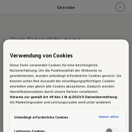
Getriebe
Dein Fahrgefühl, deine
Entscheidung.
Verwendung von Cookies
VW ID.7 Tourer GTX
Diese Seite verwendet Cookies für eine bestmögliche
Nutzererfahrung. Um die Funktionalität der Webseite zu
Getriebe: Automatik
gewährleisten, wurden unbedingt erforderliche Cookies gesetzt. Sie
können unten Ihre Auswahl der einwilligungspflichtigen Cookies
einstellen oder gleich alle Cookies akzeptieren. Dadurch werden
Identifikationsdaten durch unsere Partner verarbeitet.
Hinweis zur gemäß Art 49 Abs 1 lit a) DSGVO Datenübermittlung:
Als Marketingcookie und Leistungscookie wird unter anderem
Der ID.7 Tourer GTX verbindet sportliche
Google Analytics verwendet. Es kann nicht ausgeschlossen werden,
Performance mit großzügigem Raumangebot,
dass
Google Irland
als unser Vertragspartner personenbezogene
Immer aktiv
Unbedingt erforderliche Cookies
Daten in die USA (insbesondere dort an die Google LLC) weitergibt.
vollelektrisch und serienmäßig mit
Automatik
.
In den USA besteht kein der Europäischen Union der Sache nach
Der elektrische
Allradantrieb
sorgt für
gleichwertiges Datenschutzniveau und es fehlt an einem
Leistungs-Cookies