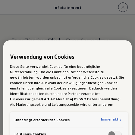
Infotainment
Das Ziel im Blick. Den Sound im
Ohr.
Verwendung von Cookies
Der Tayron: Info­
Diese Seite verwendet Cookies für eine bestmögliche
Nutzererfahrung. Um die Funktionalität der Webseite zu
tainment
gewährleisten, wurden unbedingt erforderliche Cookies gesetzt. Sie
können unten Ihre Auswahl der einwilligungspflichtigen Cookies
einstellen oder gleich alle Cookies akzeptieren. Dadurch werden
Identifikationsdaten durch unsere Partner verarbeitet.
Hinweis zur gemäß Art 49 Abs 1 lit a) DSGVO Datenübermittlung:
Als Marketingcookie und Leistungscookie wird unter anderem
Im Tayron wirst du unterwegs gut informiert,
Google Analytics verwendet. Es kann nicht ausgeschlossen werden,
zielsicher navigiert und bestens unterhalten.
dass
Google Irland
als unser Vertragspartner personenbezogene
Immer aktiv
Unbedingt erforderliche Cookies
Daten in die USA (insbesondere dort an die Google LLC) weitergibt.
In den USA besteht kein der Europäischen Union der Sache nach
gleichwertiges Datenschutzniveau und es fehlt an einem
Das Infotainmentsystem
Leistungs-Cookies