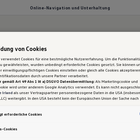
Online-Navigation und Unterhaltung
dung von Cookies
st du gut an.
 verwendet Cookies für eine bestmögliche Nutzererfahrung. Um die Funktionalit
 gewährleisten, wurden unbedingt erforderliche Cookies gesetzt. Sie können un
nline-Navigation u
 einwilligungspflichtigen Cookies einstellen oder gleich alle Cookies akzeptiere
tifikationsdaten durch unsere Partner verarbeitet.
r gemäß Art 49 Abs 1 lit a) DSGVO Datenübermittlung:
Als Marketingcookie und
Unterhaltung
ookie wird unter anderem Google Analytics verwendet. Es kann nicht ausgeschl
 Irland
als unser Vertragspartner personenbezogene Daten in die USA (insbeson
LLC) weitergibt. In den USA besteht kein der Europäischen Union der Sache nach
iges Datenschutzniveau und es fehlt an einem Angemessenheitsbeschluss der E
 Hieraus können sich für Sie Risiken ergeben, weil Sie Ihre Rechte als Betroffen
t erforderliche Cookies
sam durchsetzen können, in den USA keine Datenschutzgrundsätze bestehen, und
ssen werden kann, dass aufgrund aktueller Gesetze US-Sicherheitsbehörden eine
gen können, wobei Eingriffe in Ihre persönlichen Rechte und Freiheiten nicht auf
s-Cookies
 beschränkt sind.
Sollten Sie das Setzen von Cookies für Marketingzwecke od
ookies auch für US-Dienstleister erlauben, dann stimmen Sie damit auch gemäß 