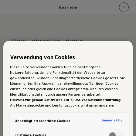
Getriebe
Dein Fahrgefühl, deine
Entscheidung.
Verwendung von Cookies
VW ID.4 GTX
Diese Seite verwendet Cookies für eine bestmögliche
Nutzererfahrung. Um die Funktionalität der Webseite zu
Getriebe: Automatik
gewährleisten, wurden unbedingt erforderliche Cookies gesetzt. Sie
können unten Ihre Auswahl der einwilligungspflichtigen Cookies
einstellen oder gleich alle Cookies akzeptieren. Dadurch werden
Identifikationsdaten durch unsere Partner verarbeitet.
Hinweis zur gemäß Art 49 Abs 1 lit a) DSGVO Datenübermittlung:
Als Marketingcookie und Leistungscookie wird unter anderem
Der ID.4 GTX verbindet elektrischen
Google Analytics verwendet. Es kann nicht ausgeschlossen werden,
Allradantrieb mit sportlichem Design und fährt
dass
Google Irland
als unser Vertragspartner personenbezogene
Immer aktiv
Unbedingt erforderliche Cookies
Daten in die USA (insbesondere dort an die Google LLC) weitergibt.
dabei mit
Automatik
. Die Kraft des
In den USA besteht kein der Europäischen Union der Sache nach
vollelektrischen Antriebs wird ohne
gleichwertiges Datenschutzniveau und es fehlt an einem
Leistungs-Cookies