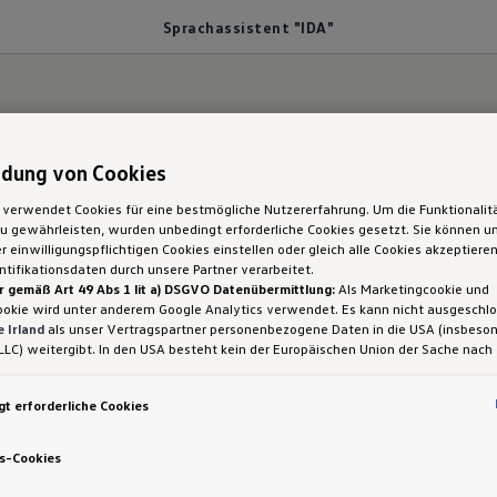
Sprachassistent "IDA"
dung von Cookies
o“.
 verwendet Cookies für eine bestmögliche Nutzererfahrung. Um die Funktionalit
 gewährleisten, wurden unbedingt erforderliche Cookies gesetzt. Sie können un
r Golf: Sprach­assist
 einwilligungspflichtigen Cookies einstellen oder gleich alle Cookies akzeptiere
tifikationsdaten durch unsere Partner verarbeitet.
r gemäß Art 49 Abs 1 lit a) DSGVO Datenübermittlung:
Als Marketingcookie und
ookie wird unter anderem Google Analytics verwendet. Es kann nicht ausgeschl
 Irland
als unser Vertragspartner personenbezogene Daten in die USA (insbeson
LLC) weitergibt. In den USA besteht kein der Europäischen Union der Sache nach
iges Datenschutzniveau und es fehlt an einem Angemessenheitsbeschluss der E
ie Abbildung zeigt die Verwendung des Sprachassistenten "IDA" im VW Go
 Hieraus können sich für Sie Risiken ergeben, weil Sie Ihre Rechte als Betroffen
t erforderliche Cookies
sam durchsetzen können, in den USA keine Datenschutzgrundsätze bestehen, und
ssen werden kann, dass aufgrund aktueller Gesetze US-Sicherheitsbehörden eine
gen können, wobei Eingriffe in Ihre persönlichen Rechte und Freiheiten nicht auf
s-Cookies
hassistent „IDA“
kannst du dein Infotainmentsys
 beschränkt sind.
Sollten Sie das Setzen von Cookies für Marketingzwecke od
1
ookies auch für US-Dienstleister erlauben, dann stimmen Sie damit auch gemäß 