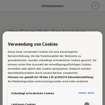
Infotainment
Das Ziel im Blick. Den Sound im
Ohr.
Verwendung von Cookies
Der Golf:
Diese Seite verwendet Cookies für eine bestmögliche
Nutzererfahrung. Um die Funktionalität der Webseite zu
Infotainment
gewährleisten, wurden unbedingt erforderliche Cookies gesetzt. Sie
können unten Ihre Auswahl der einwilligungspflichtigen Cookies
einstellen oder gleich alle Cookies akzeptieren. Dadurch werden
Identifikationsdaten durch unsere Partner verarbeitet.
Hinweis zur gemäß Art 49 Abs 1 lit a) DSGVO Datenübermittlung:
Als Marketingcookie und Leistungscookie wird unter anderem
Radio "Ready 2 Discover"
Google Analytics verwendet. Es kann nicht ausgeschlossen werden,
dass
Google Irland
als unser Vertragspartner personenbezogene
Immer aktiv
Unbedingt erforderliche Cookies
Daten in die USA (insbesondere dort an die Google LLC) weitergibt.
Das
Radio "Ready 2 Discover"
sorgt mit 6
1
In den USA besteht kein der Europäischen Union der Sache nach
Lautsprechern und einem Centerspeaker für
gleichwertiges Datenschutzniveau und es fehlt an einem
Leistungs-Cookies