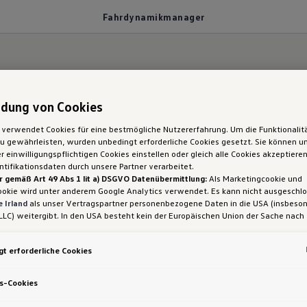
Fahrdynamikmanager
dung von Cookies
ager.
 verwendet Cookies für eine bestmögliche Nutzererfahrung. Um die Funktionalit
 gewährleisten, wurden unbedingt erforderliche Cookies gesetzt. Sie können un
 Golf GTI: Fahr­dyna
 einwilligungspflichtigen Cookies einstellen oder gleich alle Cookies akzeptiere
tifikationsdaten durch unsere Partner verarbeitet.
r gemäß Art 49 Abs 1 lit a) DSGVO Datenübermittlung:
Als Marketingcookie und
manager
ookie wird unter anderem Google Analytics verwendet. Es kann nicht ausgeschl
 Irland
als unser Vertragspartner personenbezogene Daten in die USA (insbeson
LLC) weitergibt. In den USA besteht kein der Europäischen Union der Sache nach
iges Datenschutzniveau und es fehlt an einem Angemessenheitsbeschluss der E
 Hieraus können sich für Sie Risiken ergeben, weil Sie Ihre Rechte als Betroffen
t erforderliche Cookies
sam durchsetzen können, in den USA keine Datenschutzgrundsätze bestehen, und
ssen werden kann, dass aufgrund aktueller Gesetze US-Sicherheitsbehörden eine
gen können, wobei Eingriffe in Ihre persönlichen Rechte und Freiheiten nicht auf
s-Cookies
 beschränkt sind.
Sollten Sie das Setzen von Cookies für Marketingzwecke od
ookies auch für US-Dienstleister erlauben, dann stimmen Sie damit auch gemäß 