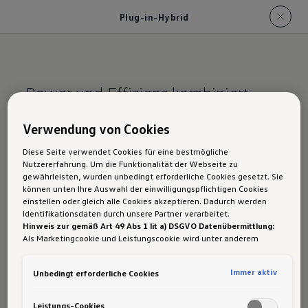
Plug-in-Hybrid
Power und Effizienz kombiniert.
Der Golf GTE: Plug-
Verwendung von Cookies
In-Hybrid-
Diese Seite verwendet Cookies für eine bestmögliche
Nutzererfahrung. Um die Funktionalität der Webseite zu
Performance
gewährleisten, wurden unbedingt erforderliche Cookies gesetzt. Sie
können unten Ihre Auswahl der einwilligungspflichtigen Cookies
einstellen oder gleich alle Cookies akzeptieren. Dadurch werden
Identifikationsdaten durch unsere Partner verarbeitet.
Hinweis zur gemäß Art 49 Abs 1 lit a) DSGVO Datenübermittlung:
Als Marketingcookie und Leistungscookie wird unter anderem
Fahrspaß ist mit der von
180 auf 200 kW
Google Analytics verwendet. Es kann nicht ausgeschlossen werden,
dass
Google Irland
als unser Vertragspartner personenbezogene
verbesserten
Systemleistung
garantiert. Zudem
1
Immer aktiv
Unbedingt erforderliche Cookies
Daten in die USA (insbesondere dort an die Google LLC) weitergibt.
ermöglicht dir die erhöhte
elektrische
In den USA besteht kein der Europäischen Union der Sache nach
gleichwertiges Datenschutzniveau und es fehlt an einem
Reichweite von bis zu 131 km (WLTP)
in
Leistungs-Cookies
2