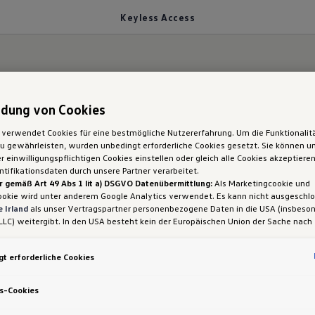
Keyless Access
dung von Cookies
 verwendet Cookies für eine bestmögliche Nutzererfahrung. Um die Funktionalit
 gewährleisten, wurden unbedingt erforderliche Cookies gesetzt. Sie können un
Golf GTE: Keyless A
 einwilligungspflichtigen Cookies einstellen oder gleich alle Cookies akzeptiere
tifikationsdaten durch unsere Partner verarbeitet.
r gemäß Art 49 Abs 1 lit a) DSGVO Datenübermittlung:
Als Marketingcookie und
ookie wird unter anderem Google Analytics verwendet. Es kann nicht ausgeschl
 Irland
als unser Vertragspartner personenbezogene Daten in die USA (insbeson
LLC) weitergibt. In den USA besteht kein der Europäischen Union der Sache nach
iges Datenschutzniveau und es fehlt an einem Angemessenheitsbeschluss der E
 Hieraus können sich für Sie Risiken ergeben, weil Sie Ihre Rechte als Betroffen
t erforderliche Cookies
sam durchsetzen können, in den USA keine Datenschutzgrundsätze bestehen, und
ssen werden kann, dass aufgrund aktueller Gesetze US-Sicherheitsbehörden eine
h dem Autoschlüssel in der Hosen-, Hand- oder Jack
gen können, wobei Eingriffe in Ihre persönlichen Rechte und Freiheiten nicht auf
s-Cookies
al 1,5 Meter von deinem Golf GTE entfernt bist,
ent
 beschränkt sind.
Sollten Sie das Setzen von Cookies für Marketingzwecke od
ookies auch für US-Dienstleister erlauben, dann stimmen Sie damit auch gemäß 