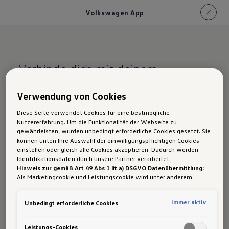
Volkswagen App
Verbinde dich mit deinem
Fahrzeug.
Verwendung von Cookies
Volkswagen App
Diese Seite verwendet Cookies für eine bestmögliche
Nutzererfahrung. Um die Funktionalität der Webseite zu
gewährleisten, wurden unbedingt erforderliche Cookies gesetzt. Sie
können unten Ihre Auswahl der einwilligungspflichtigen Cookies
einstellen oder gleich alle Cookies akzeptieren. Dadurch werden
Identifikationsdaten durch unsere Partner verarbeitet.
Kontrolliere zum Beispiel die verbleibende
Hinweis zur gemäß Art 49 Abs 1 lit a) DSGVO Datenübermittlung:
Reichweite oder ob das Licht ausgeschaltet ist
Als Marketingcookie und Leistungscookie wird unter anderem
Google Analytics verwendet. Es kann nicht ausgeschlossen werden,
und Türen sowie Fenster geschlossen sind. Mit
dass
Google Irland
als unser Vertragspartner personenbezogene
Immer aktiv
Unbedingt erforderliche Cookies
der Volkswagen App und den Online-Diensten
Daten in die USA (insbesondere dort an die Google LLC) weitergibt.
In den USA besteht kein der Europäischen Union der Sache nach
von VW Connect
hast du zuhause und
1
gleichwertiges Datenschutzniveau und es fehlt an einem
Leistungs-Cookies