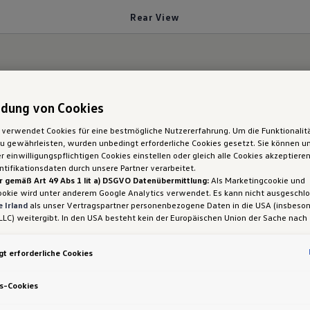
Rear View
dung von Cookies
wärtsfahren.
 verwendet Cookies für eine bestmögliche Nutzererfahrung. Um die Funktionalit
 gewährleisten, wurden unbedingt erforderliche Cookies gesetzt. Sie können un
igo: Rückfahr­kamer
 einwilligungspflichtigen Cookies einstellen oder gleich alle Cookies akzeptiere
tifikationsdaten durch unsere Partner verarbeitet.
r gemäß Art 49 Abs 1 lit a) DSGVO Datenübermittlung:
Als Marketingcookie und
View“
ookie wird unter anderem Google Analytics verwendet. Es kann nicht ausgeschl
 Irland
als unser Vertragspartner personenbezogene Daten in die USA (insbeson
LLC) weitergibt. In den USA besteht kein der Europäischen Union der Sache nach
iges Datenschutzniveau und es fehlt an einem Angemessenheitsbeschluss der E
 Hieraus können sich für Sie Risiken ergeben, weil Sie Ihre Rechte als Betroffen
t erforderliche Cookies
sam durchsetzen können, in den USA keine Datenschutzgrundsätze bestehen, und
ssen werden kann, dass aufgrund aktueller Gesetze US-Sicherheitsbehörden eine
gen können, wobei Eingriffe in Ihre persönlichen Rechte und Freiheiten nicht auf
s-Cookies
 beschränkt sind.
Sollten Sie das Setzen von Cookies für Marketingzwecke od
ookies auch für US-Dienstleister erlauben, dann stimmen Sie damit auch gemäß 