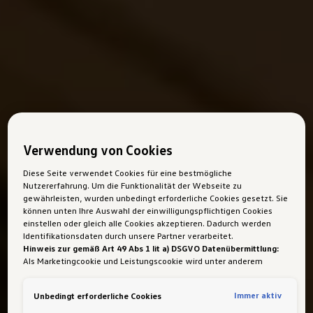
Verwendung von Cookies
Diese Seite verwendet Cookies für eine bestmögliche
Nutzererfahrung. Um die Funktionalität der Webseite zu
gewährleisten, wurden unbedingt erforderliche Cookies gesetzt. Sie
können unten Ihre Auswahl der einwilligungspflichtigen Cookies
einstellen oder gleich alle Cookies akzeptieren. Dadurch werden
Identifikationsdaten durch unsere Partner verarbeitet.
Hinweis zur gemäß Art 49 Abs 1 lit a) DSGVO Datenübermittlung:
Als Marketingcookie und Leistungscookie wird unter anderem
Google Analytics verwendet. Es kann nicht ausgeschlossen werden,
dass
Google Irland
als unser Vertragspartner personenbezogene
Immer aktiv
Unbedingt erforderliche Cookies
Daten in die USA (insbesondere dort an die Google LLC) weitergibt.
In den USA besteht kein der Europäischen Union der Sache nach