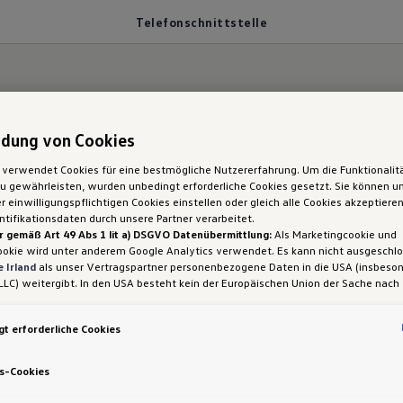
Telefonschnittstelle
dung von Cookies
.
 verwendet Cookies für eine bestmögliche Nutzererfahrung. Um die Funktionalit
 gewährleisten, wurden unbedingt erforderliche Cookies gesetzt. Sie können un
Cross: Telefon­schnitt
 einwilligungspflichtigen Cookies einstellen oder gleich alle Cookies akzeptiere
tifikationsdaten durch unsere Partner verarbeitet.
r gemäß Art 49 Abs 1 lit a) DSGVO Datenübermittlung:
Als Marketingcookie und
induk­tiver Lade­fun
ookie wird unter anderem Google Analytics verwendet. Es kann nicht ausgeschl
 Irland
als unser Vertragspartner personenbezogene Daten in die USA (insbeson
LLC) weitergibt. In den USA besteht kein der Europäischen Union der Sache nach
iges Datenschutzniveau und es fehlt an einem Angemessenheitsbeschluss der E
 Hieraus können sich für Sie Risiken ergeben, weil Sie Ihre Rechte als Betroffen
t erforderliche Cookies
sam durchsetzen können, in den USA keine Datenschutzgrundsätze bestehen, und
ssen werden kann, dass aufgrund aktueller Gesetze US-Sicherheitsbehörden eine
gen können, wobei Eingriffe in Ihre persönlichen Rechte und Freiheiten nicht auf
s-Cookies
 beschränkt sind.
Sollten Sie das Setzen von Cookies für Marketingzwecke od
ookies auch für US-Dienstleister erlauben, dann stimmen Sie damit auch gemäß 