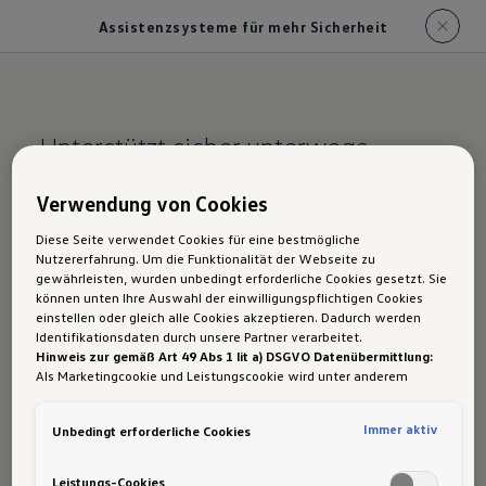
Assistenzsysteme für mehr Sicherheit
Unterstützt sicher unterwegs.
Assistenzsysteme
Verwendung von Cookies
für mehr Sicherheit
Diese Seite verwendet Cookies für eine bestmögliche
Nutzererfahrung. Um die Funktionalität der Webseite zu
für den T-Cross im
gewährleisten, wurden unbedingt erforderliche Cookies gesetzt. Sie
können unten Ihre Auswahl der einwilligungspflichtigen Cookies
Überblick
einstellen oder gleich alle Cookies akzeptieren. Dadurch werden
Identifikationsdaten durch unsere Partner verarbeitet.
Hinweis zur gemäß Art 49 Abs 1 lit a) DSGVO Datenübermittlung:
Als Marketingcookie und Leistungscookie wird unter anderem
Google Analytics verwendet. Es kann nicht ausgeschlossen werden,
Folgende Assistenzsysteme für mehr Sicherheit
dass
Google Irland
als unser Vertragspartner personenbezogene
sind für die Modellvarianten des T-Cross
Immer aktiv
Unbedingt erforderliche Cookies
Daten in die USA (insbesondere dort an die Google LLC) weitergibt.
In den USA besteht kein der Europäischen Union der Sache nach
serienmäßig verfügbar:
gleichwertiges Datenschutzniveau und es fehlt an einem
Leistungs-Cookies