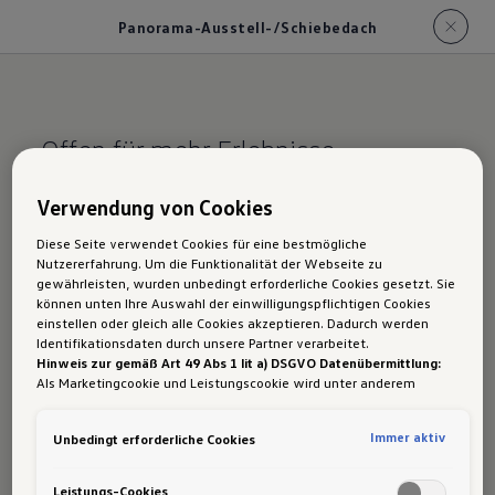
Panorama-Ausstell-/Schiebedach
Offen für mehr Erlebnisse.
Der Polo: Pano
rama-
Verwendung von Cookies
Ausstell-/Schiebe
Diese Seite verwendet Cookies für eine bestmögliche
Nutzererfahrung. Um die Funktionalität der Webseite zu
dach
gewährleisten, wurden unbedingt erforderliche Cookies gesetzt. Sie
können unten Ihre Auswahl der einwilligungspflichtigen Cookies
einstellen oder gleich alle Cookies akzeptieren. Dadurch werden
Identifikationsdaten durch unsere Partner verarbeitet.
Hinweis zur gemäß Art 49 Abs 1 lit a) DSGVO Datenübermittlung:
Als Marketingcookie und Leistungscookie wird unter anderem
Mit der großen
Glasfläche
, die fast über die
Google Analytics verwendet. Es kann nicht ausgeschlossen werden,
dass
Google Irland
als unser Vertragspartner personenbezogene
gesamte Dachbreite
reicht, ist das optionale
Immer aktiv
Unbedingt erforderliche Cookies
Daten in die USA (insbesondere dort an die Google LLC) weitergibt.
elektrische Panorama-Ausstell-/Schiebedach
In den USA besteht kein der Europäischen Union der Sache nach
gleichwertiges Datenschutzniveau und es fehlt an einem
schon selbst ein Hingucker. Im Innenraum sorgt
Leistungs-Cookies