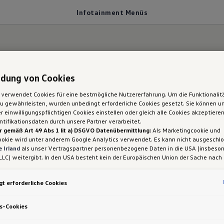
Infotainment Menüs
dung von Cookies
 verwendet Cookies für eine bestmögliche Nutzererfahrung. Um die Funktionalit
 gewährleisten, wurden unbedingt erforderliche Cookies gesetzt. Sie können un
nment Menüs
 einwilligungspflichtigen Cookies einstellen oder gleich alle Cookies akzeptiere
tifikationsdaten durch unsere Partner verarbeitet.
r gemäß Art 49 Abs 1 lit a) DSGVO Datenübermittlung:
Als Marketingcookie und
ookie wird unter anderem Google Analytics verwendet. Es kann nicht ausgeschl
 Irland
als unser Vertragspartner personenbezogene Daten in die USA (insbeson
LLC) weitergibt. In den USA besteht kein der Europäischen Union der Sache nach
ns unterhalten –
Apps und digitale Dienste
erreichs
iges Datenschutzniveau und es fehlt an einem Angemessenheitsbeschluss der E
 Hieraus können sich für Sie Risiken ergeben, weil Sie Ihre Rechte als Betroffen
Display
des Infotainment-Systems. Auf dem
Home-
t erforderliche Cookies
sam durchsetzen können, in den USA keine Datenschutzgrundsätze bestehen, und
ssen werden kann, dass aufgrund aktueller Gesetze US-Sicherheitsbehörden eine
lingsfunktionen
an. Diese Ansicht kannst du durch G
gen können, wobei Eingriffe in Ihre persönlichen Rechte und Freiheiten nicht auf
s-Cookies
 deine gewünschten Schnellzugriffe einrichten.
 beschränkt sind.
Sollten Sie das Setzen von Cookies für Marketingzwecke od
ookies auch für US-Dienstleister erlauben, dann stimmen Sie damit auch gemäß 