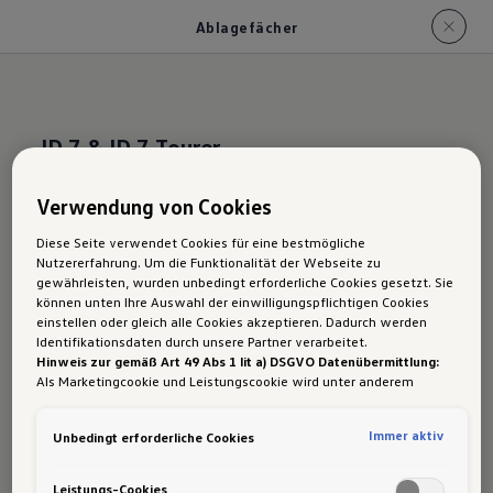
Ablagefächer
ID.7 & ID.7 Tourer
Ablage
fächer
Verwendung von Cookies
Diese Seite verwendet Cookies für eine bestmögliche
Nutzererfahrung. Um die Funktionalität der Webseite zu
gewährleisten, wurden unbedingt erforderliche Cookies gesetzt. Sie
In deinem ID. gibt es
viele praktische
können unten Ihre Auswahl der einwilligungspflichtigen Cookies
Ablagefächer,
damit du immer alles griffbereit
einstellen oder gleich alle Cookies akzeptieren. Dadurch werden
Identifikationsdaten durch unsere Partner verarbeitet.
hast. In den
Türen
, im
Handschuhfach
oder in der
Hinweis zur gemäß Art 49 Abs 1 lit a) DSGVO Datenübermittlung:
Mittelkonsole
findest du
Stauraum
. Auch hinten
Als Marketingcookie und Leistungscookie wird unter anderem
Google Analytics verwendet. Es kann nicht ausgeschlossen werden,
gibt es praktische Ablagefächer – in den Türen
dass
Google Irland
als unser Vertragspartner personenbezogene
und an den vorderen Sitzen. Außerdem bietet die
Immer aktiv
Unbedingt erforderliche Cookies
Daten in die USA (insbesondere dort an die Google LLC) weitergibt.
In den USA besteht kein der Europäischen Union der Sache nach
Mittelarmlehne
zwei große
Getränkehalter
, in
gleichwertiges Datenschutzniveau und es fehlt an einem
Leistungs-Cookies