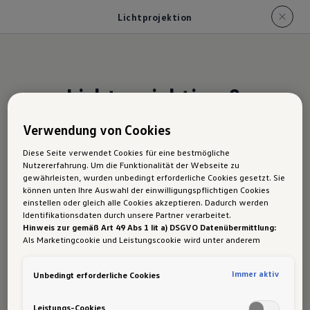
Lichtprojektion
Licht
projektion &
Umgebungs
Verwendung von Cookies
beleuchtung
Diese Seite verwendet Cookies für eine bestmögliche
Nutzererfahrung. Um die Funktionalität der Webseite zu
gewährleisten, wurden unbedingt erforderliche Cookies gesetzt. Sie
können unten Ihre Auswahl der einwilligungspflichtigen Cookies
einstellen oder gleich alle Cookies akzeptieren. Dadurch werden
Identifikationsdaten durch unsere Partner verarbeitet.
Umständliches Herumleuchten mit dem
Hinweis zur gemäß Art 49 Abs 1 lit a) DSGVO Datenübermittlung:
Smartphone hat ein Ende: In deinem Volkswagen
Als Marketingcookie und Leistungscookie wird unter anderem
Google Analytics verwendet. Es kann nicht ausgeschlossen werden,
hast du optional auch beim Ein- und Aussteigen
dass
Google Irland
als unser Vertragspartner personenbezogene
im Dunkeln bequem im Blick
, wohin du deinen
Immer aktiv
Unbedingt erforderliche Cookies
Daten in die USA (insbesondere dort an die Google LLC) weitergibt.
In den USA besteht kein der Europäischen Union der Sache nach
Fuß setzt. Öffnest du die Tür, erscheint auf dem
gleichwertiges Datenschutzniveau und es fehlt an einem
Leistungs-Cookies