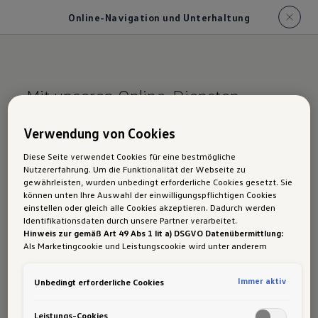
Online-Navigation und Unterhaltung
Mit unseren Online-Diensten
kommst du gut an.
Verwendung von Cookies
Online-Navigation
Diese Seite verwendet Cookies für eine bestmögliche
Nutzererfahrung. Um die Funktionalität der Webseite zu
und Unterhaltung im
gewährleisten, wurden unbedingt erforderliche Cookies gesetzt. Sie
können unten Ihre Auswahl der einwilligungspflichtigen Cookies
ID.7 Tourer
einstellen oder gleich alle Cookies akzeptieren. Dadurch werden
Identifikationsdaten durch unsere Partner verarbeitet.
Hinweis zur gemäß Art 49 Abs 1 lit a) DSGVO Datenübermittlung:
Als Marketingcookie und Leistungscookie wird unter anderem
Google Analytics verwendet. Es kann nicht ausgeschlossen werden,
dass
Google Irland
als unser Vertragspartner personenbezogene
Mit der Online-Navigation für dein optionales
Immer aktiv
Unbedingt erforderliche Cookies
Daten in die USA (insbesondere dort an die Google LLC) weitergibt.
Navigationssystem gelangst du auch bei
In den USA besteht kein der Europäischen Union der Sache nach
gleichwertiges Datenschutzniveau und es fehlt an einem
Leistungs-Cookies